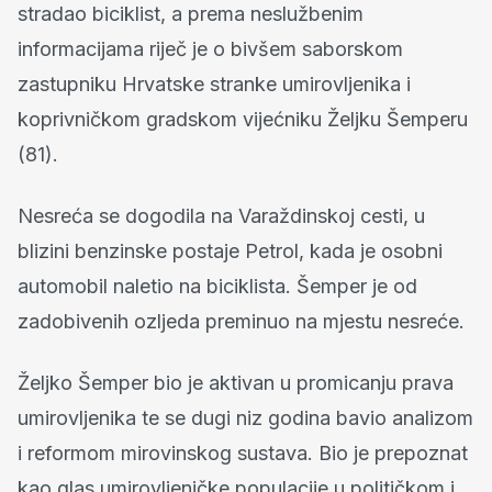
stradao biciklist, a prema neslužbenim
informacijama riječ je o bivšem saborskom
zastupniku Hrvatske stranke umirovljenika i
koprivničkom gradskom vijećniku Željku Šemperu
(81).
Nesreća se dogodila na Varaždinskoj cesti, u
blizini benzinske postaje Petrol, kada je osobni
automobil naletio na biciklista. Šemper je od
zadobivenih ozljeda preminuo na mjestu nesreće.
Željko Šemper bio je aktivan u promicanju prava
umirovljenika te se dugi niz godina bavio analizom
i reformom mirovinskog sustava. Bio je prepoznat
kao glas umirovljeničke populacije u političkom i