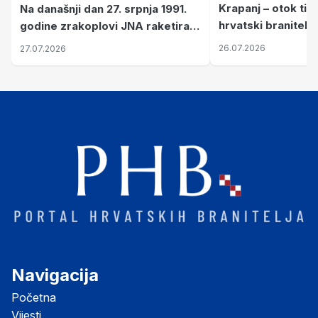
Krapanj – otok tiš
Na današnji dan 27. srpnja 1991.
hrvatski branitelj
godine zrakoplovi JNA raketirali
pronalaze mir
su vojarnu i obučni centar "Nikola
26.07.2026
27.07.2026
Šubić Zrinski" popularno zvanu
"Opatovačka pustara"
Navigacija
Početna
Vijesti