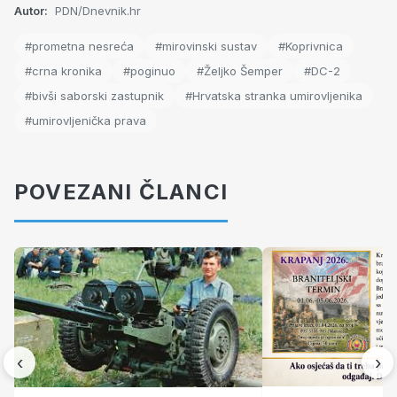
Autor:
PDN/Dnevnik.hr
#prometna nesreća
#mirovinski sustav
#Koprivnica
#crna kronika
#poginuo
#Željko Šemper
#DC-2
#bivši saborski zastupnik
#Hrvatska stranka umirovljenika
#umirovljenička prava
POVEZANI ČLANCI
‹
›