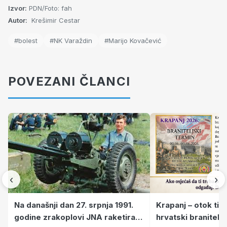
Izvor:
PDN/Foto: fah
Autor:
Krešimir Cestar
#bolest
#NK Varaždin
#Marijo Kovačević
POVEZANI ČLANCI
‹
›
Krapanj – otok tiš
Na današnji dan 27. srpnja 1991.
hrvatski branitelj
godine zrakoplovi JNA raketirali