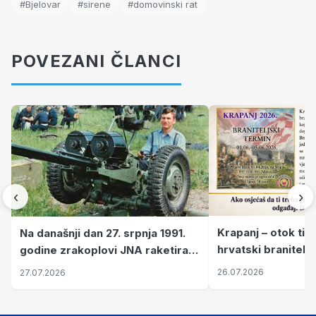
#Bjelovar
#sirene
#domovinski rat
POVEZANI ČLANCI
‹
›
Krapanj – otok tiš
Na današnji dan 27. srpnja 1991.
hrvatski branitelj
godine zrakoplovi JNA raketirali
pronalaze mir
su vojarnu i obučni centar "Nikola
26.07.2026
27.07.2026
Šubić Zrinski" popularno zvanu
"Opatovačka pustara"