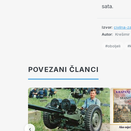
sata.
Izvor:
civilna-z
Autor:
Krešimir
#oboljeli
#
POVEZANI ČLANCI
‹