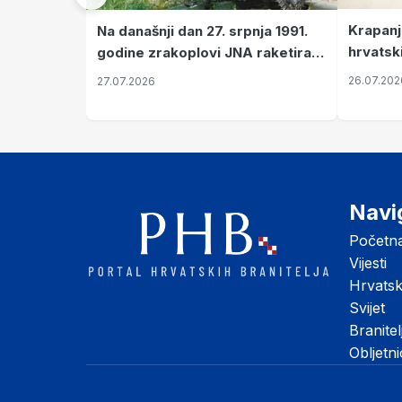
Krapanj
Na današnji dan 27. srpnja 1991.
hrvatsk
godine zrakoplovi JNA raketirali
pronala
su vojarnu i obučni centar "Nikola
26.07.202
27.07.2026
Šubić Zrinski" popularno zvanu
"Opatovačka pustara"
Navi
Početn
Vijesti
Hrvats
Svijet
Branitel
Obljetn