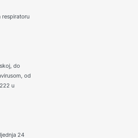
 respiratoru
skoj, do
avirusom, od
 222 u
ljednja 24