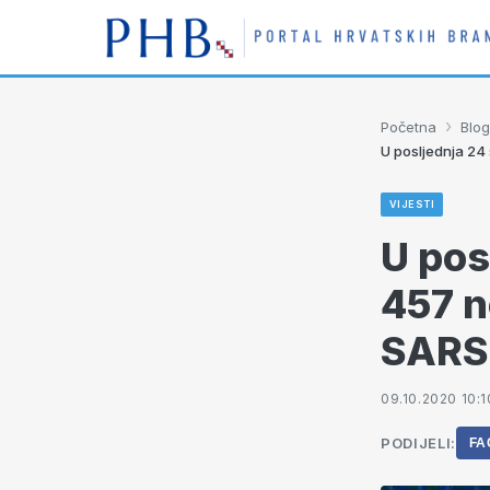
›
Početna
Blog
U posljednja 24
VIJESTI
U pos
457 n
SARS
09.10.2020 10:1
PODIJELI:
FA