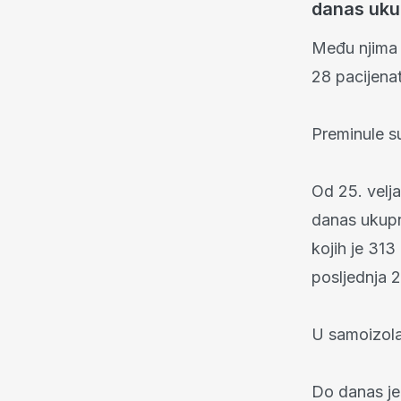
danas uk
Među njima j
28 pacijena
Preminule s
Od 25. velja
danas ukupn
kojih je 31
posljednja 2
U samoizolac
Do danas je