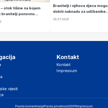
Branitelji i njihova djeca mogu
 – otok tišine na kojem
dobiti naknadu za udžbenike:
i branitelji ponovno
zahtjevi se podnose do 31.
26.07.2026
ze mir
6
listopada
gacija
Kontakt
a
Kontakt
Impressum
ka
jske vijesti
ice
Pravila komentiranja
Pravila privatnosti
GDPR
Impressum