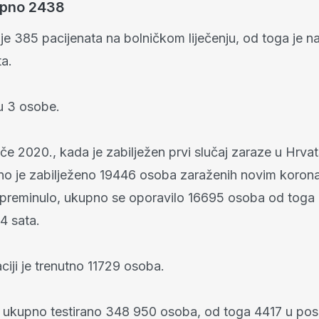
upno 2438
e 385 pacijenata na bolničkom liječenju, od toga je na
ta.
u 3 osobe.
če 2020., kada je zabilježen prvi slučaj zaraze u Hrvat
o je zabilježeno 19446 osoba zaraženih novim koron
3 preminulo, ukupno se oporavilo 16695 osoba od toga
4 sata.
iji je trenutno 11729 osoba.
 ukupno testirano 348 950 osoba, od toga 4417 u pos