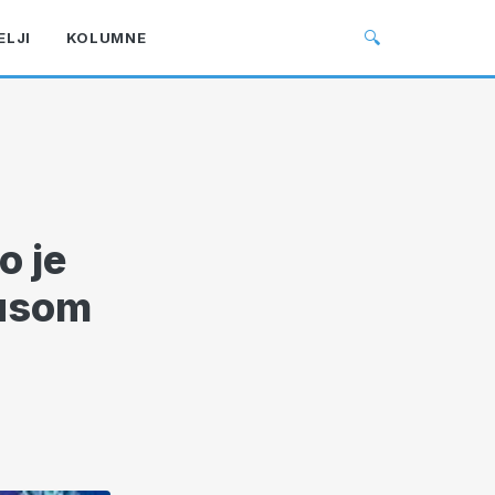
🔍
ELJI
KOLUMNE
o je
rusom