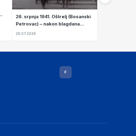
26. srpnja 1941. Oštrelj (Bosanski
Petrovac) – nakon blagdana
Svete Ane izvršen napad srpskih
26.07.2026
ustanika na vlak s ženama i
djecom
F