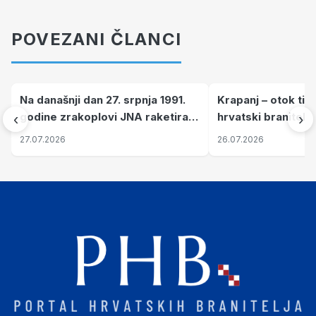
POVEZANI ČLANCI
Na današnji dan 27. srpnja 1991.
Krapanj – otok tiš
godine zrakoplovi JNA raketirali
hrvatski branitelj
‹
›
su vojarnu i obučni centar "Nikola
pronalaze mir
27.07.2026
26.07.2026
Šubić Zrinski" popularno zvanu
"Opatovačka pustara"