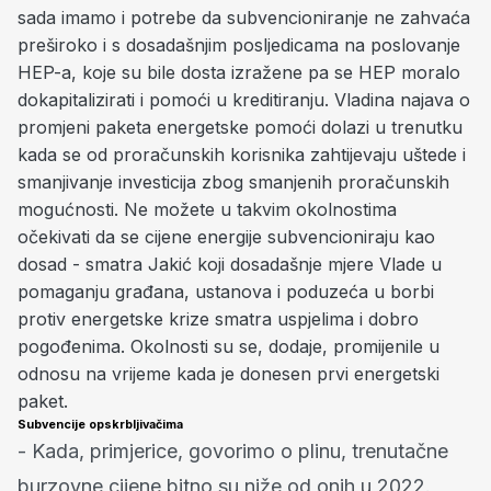
sada imamo i potrebe da subvencioniranje ne zahvaća
preširoko i s dosadašnjim posljedicama na poslovanje
HEP-a, koje su bile dosta izražene pa se HEP moralo
dokapitalizirati i pomoći u kreditiranju. Vladina najava o
promjeni paketa energetske pomoći dolazi u trenutku
kada se od proračunskih korisnika zahtijevaju uštede i
smanjivanje investicija zbog smanjenih proračunskih
mogućnosti. Ne možete u takvim okolnostima
očekivati da se cijene energije subvencioniraju kao
dosad - smatra Jakić koji dosadašnje mjere Vlade u
pomaganju građana, ustanova i poduzeća u borbi
protiv energetske krize smatra uspjelima i dobro
pogođenima. Okolnosti su se, dodaje, promijenile u
odnosu na vrijeme kada je donesen prvi energetski
paket.
Subvencije opskrbljivačima
- Kada, primjerice, govorimo o plinu, trenutačne
burzovne cijene bitno su niže od onih u 2022.