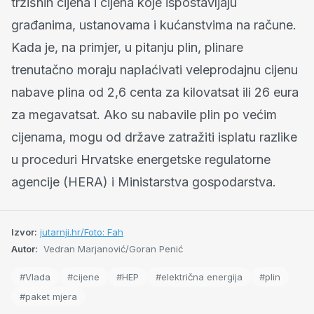
tržišnih cijena i cijena koje ispostavljaju
građanima, ustanovama i kućanstvima na račune.
Kada je, na primjer, u pitanju plin, plinare
trenutačno moraju naplaćivati veleprodajnu cijenu
nabave plina od 2,6 centa za kilovatsat ili 26 eura
za megavatsat. Ako su nabavile plin po većim
cijenama, mogu od države zatražiti isplatu razlike
u proceduri Hrvatske energetske regulatorne
agencije (HERA) i Ministarstva gospodarstva.
Izvor:
jutarnji.hr/Foto: Fah
Autor:
Vedran Marjanović/Goran Penić
#Vlada
#cijene
#HEP
#električna energija
#plin
#paket mjera