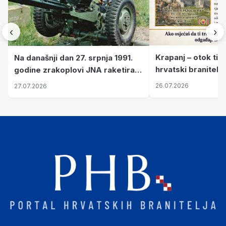
‹
›
Krapanj – otok tiš
Na današnji dan 27. srpnja 1991.
hrvatski branitelj
godine zrakoplovi JNA raketirali
pronalaze mir
su vojarnu i obučni centar "Nikola
26.07.2026
27.07.2026
Šubić Zrinski" popularno zvanu
"Opatovačka pustara"