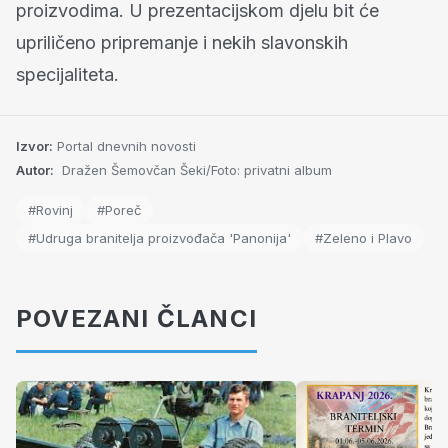
proizvodima. U prezentacijskom djelu bit će
upriličeno pripremanje i nekih slavonskih
specijaliteta.
Izvor:
Portal dnevnih novosti
Autor:
Dražen Šemovčan Šeki/Foto: privatni album
#Rovinj
#Poreč
#Udruga branitelja proizvođača 'Panonija'
#Zeleno i Plavo
POVEZANI ČLANCI