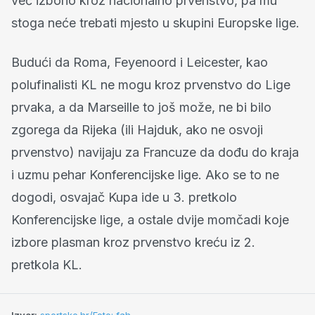
već izborio kroz nacionalno prvenstvo, pa mu
stoga neće trebati mjesto u skupini Europske lige.
Budući da Roma, Feyenoord i Leicester, kao
polufinalisti KL ne mogu kroz prvenstvo do Lige
prvaka, a da Marseille to još može, ne bi bilo
zgorega da Rijeka (ili Hajduk, ako ne osvoji
prvenstvo) navijaju za Francuze da dođu do kraja
i uzmu pehar Konferencijske lige. Ako se to ne
dogodi, osvajač Kupa ide u 3. pretkolo
Konferencijske lige, a ostale dvije momčadi koje
izbore plasman kroz prvenstvo kreću iz 2.
pretkola KL.
Izvor:
sportske.hr/Foto: fah