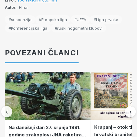
Autor:
Hina
#suspenzija
#Europska liga
#UEFA
#Liga prvaka
#Konferencijska liga
#ruski nogometni klubovi
POVEZANI ČLANCI
‹
›
Krapanj – otok tiš
Na današnji dan 27. srpnja 1991.
hrvatski branitelj
godine zrakoplovi JNA raketirali