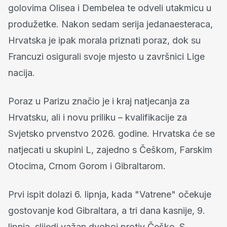
golovima Olisea i Dembelea te odveli utakmicu u
produžetke. Nakon sedam serija jedanaesteraca,
Hrvatska je ipak morala priznati poraz, dok su
Francuzi osigurali svoje mjesto u završnici Lige
nacija.
Poraz u Parizu značio je i kraj natjecanja za
Hrvatsku, ali i novu priliku – kvalifikacije za
Svjetsko prvenstvo 2026. godine. Hrvatska će se
natjecati u skupini L, zajedno s Češkom, Farskim
Otocima, Crnom Gorom i Gibraltarom.
Prvi ispit dolazi 6. lipnja, kada "Vatrene" očekuje
gostovanje kod Gibraltara, a tri dana kasnije, 9.
lipnja, slijedi važan dvoboj protiv Češke. S