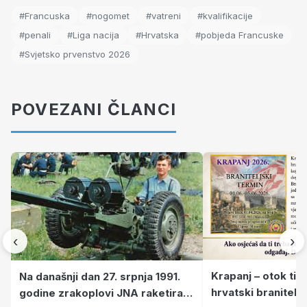
#Francuska
#nogomet
#vatreni
#kvalifikacije
#penali
#Liga nacija
#Hrvatska
#pobjeda Francuske
#Svjetsko prvenstvo 2026
POVEZANI ČLANCI
‹
›
Krapanj – otok tiš
Na današnji dan 27. srpnja 1991.
hrvatski branitelj
godine zrakoplovi JNA raketirali