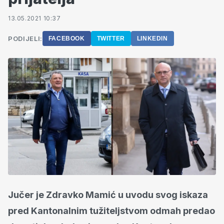
13.05.2021 10:37
PODIJELI:
FACEBOOK
TWITTER
LINKEDIN
Jučer je Zdravko Mamić u uvodu svog iskaza
pred Kantonalnim tužiteljstvom odmah predao