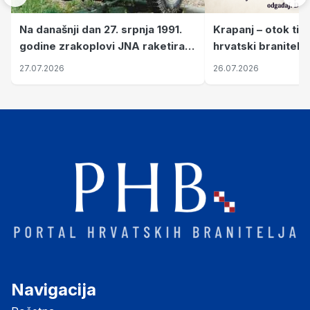
Krapanj – otok tiš
Na današnji dan 27. srpnja 1991.
hrvatski branitelj
godine zrakoplovi JNA raketirali
pronalaze mir
su vojarnu i obučni centar "Nikola
26.07.2026
27.07.2026
Šubić Zrinski" popularno zvanu
"Opatovačka pustara"
Navigacija