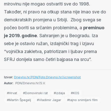
mirovinu nije mogao ostvariti sve do 1998.
Također, ni pravo na otkup stana nije imao sve do
demokratskih promjena u Srbiji. Zbog svega se
počeo boriti sa srčanim problemima, a
preminuo
je 2019. godine
. Sahranjen je u Beogradu. Iza
sebe je ostavio ružan, izdajnički trag i izjavu
“vojnička zakletva, patriotizam i ljubav prema
SFRJ donijela samo četiri bajpasa na srcu”.
Izvor:
Dnevno.hr/PDN/Foto:Dnevno.hr/screenshot
Autor:
PDN/Dnevno.hr/S.V.
#Hrvat
#Domovinski rat
#izdaja
#KOS
#Martin Špegelj
#Vladimir Jagar
#tajno snimljeni film