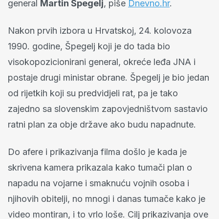
general
Martin Špegelj
, piše
Dnevno.hr
.
Nakon prvih izbora u Hrvatskoj, 24. kolovoza
1990. godine, Špegelj koji je do tada bio
visokopozicionirani general, okreće leđa JNA i
postaje drugi ministar obrane. Špegelj je bio jedan
od rijetkih koji su predvidjeli rat, pa je tako
zajedno sa slovenskim zapovjedništvom sastavio
ratni plan za obje države ako budu napadnute.
Do afere i prikazivanja filma došlo je kada je
skrivena kamera prikazala kako tumači plan o
napadu na vojarne i smaknuću vojnih osoba i
njihovih obitelji, no mnogi i danas tumače kako je
video montiran, i to vrlo loše. Cilj prikazivanja ove