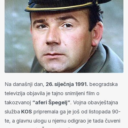
Na današnji dan,
26. siječnja 1991.
beogradska
televizija objavila je tajno snimljeni film o
takozvanoj
“aferi Špegelj”
. Vojna obavještajna
služba
KOS
pripremala ga je još od listopada 90-
te, a glavnu ulogu u njemu odigrao je tada čuveni