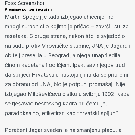
Foto: Screenshot
Preminuo ponižen i poražen
Martin Špegelj je tada izbjegao uhićenje, no
mnogi suradnici o kojima je pričao – završili su iza
rešetaka. S druge strane, nakon što je svjedočio
na sudu protiv Virovitičke skupine, JNA je Jagara i
obitelj preselila u Beograd, a njega unaprijedila
činom kapetana i odličjem. Ipak, sav njegov trud
da spriječi Hrvatsku u nastojanjima da se pripremi
za obranu od JNA, bio je potpuni promašaj. Nije
izbjegao Miloševićevu čistku u svibnju 1992. kada
se rješavao nesrpskog kadra pri čemu je,
paradoksalno, etiketiran kao “hrvatski špijun”.
Poraženi Jagar sveden je na smanjenu plaću, a