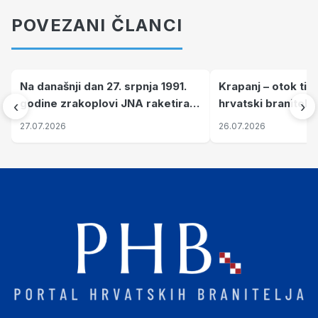
POVEZANI ČLANCI
Na današnji dan 27. srpnja 1991.
Krapanj – otok tiš
godine zrakoplovi JNA raketirali
hrvatski branitelj
‹
›
su vojarnu i obučni centar "Nikola
pronalaze mir
27.07.2026
26.07.2026
Šubić Zrinski" popularno zvanu
"Opatovačka pustara"