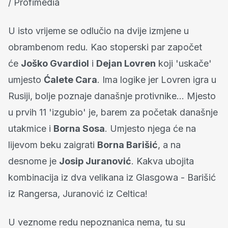
/ Profimedia
U isto vrijeme se odlučio na dvije izmjene u
obrambenom redu. Kao stoperski par započet
će
Joško Gvardiol
i
Dejan Lovren
koji 'uskače'
umjesto
Ćalete Cara
. Ima logike jer Lovren igra u
Rusiji, bolje poznaje današnje protivnike... Mjesto
u prvih 11 'izgubio' je, barem za početak današnje
utakmice i
Borna Sosa
. Umjesto njega će na
lijevom beku zaigrati
Borna Barišić
, a na
desnome je
Josip Juranović
. Kakva ubojita
kombinacija iz dva velikana iz Glasgowa - Barišić
iz Rangersa, Juranović iz Celtica!
U veznome redu nepoznanica nema, tu su