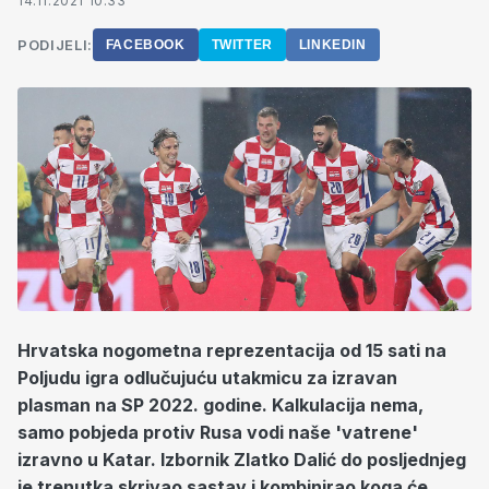
14.11.2021 10:33
PODIJELI:
FACEBOOK
TWITTER
LINKEDIN
Hrvatska nogometna reprezentacija od 15 sati na
Poljudu igra odlučujuću utakmicu za izravan
plasman na SP 2022. godine. Kalkulacija nema,
samo pobjeda protiv Rusa vodi naše 'vatrene'
izravno u Katar. Izbornik Zlatko Dalić do posljednjeg
je trenutka skrivao sastav i kombinirao koga će