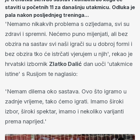
staviti u početnih 11 za današnju utakmicu. Odluka je
pala nakon posljednjeg treninga...
'Nemamo nikakvih problema s ozljedama, svi su
zdravi i spremni. Nećemo puno mijenjati, ali bez
obzira na sastav svi naši igrači su u dobroj formi i
bez obzira tko će istrčati vjerujem u njih', rekao je
hrvatski izbornik
Zlatko Dalić
dan uoči 'utakmice
istine' s Rusijom te naglasio:
'Nemam dilema oko sastava. Ovo što igramo u
zadnje vrijeme, tako ćemo igrati. Imamo široki
izbor, široki spektar, imamo i nekoliko varijanti
prema naprijed.'