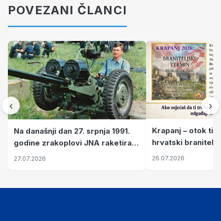
POVEZANI ČLANCI
‹
›
Krapanj – otok tiš
Na današnji dan 27. srpnja 1991.
hrvatski branitelj
godine zrakoplovi JNA raketirali
pronalaze mir
su vojarnu i obučni centar "Nikola
26.07.2026
27.07.2026
Šubić Zrinski" popularno zvanu
"Opatovačka pustara"