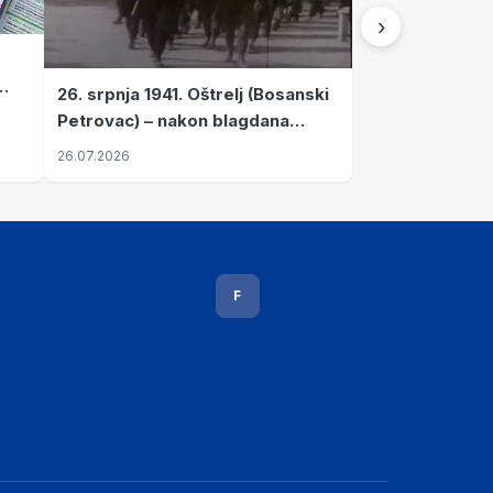
›
26. srpnja 1941. Oštrelj (Bosanski
Petrovac) – nakon blagdana
Svete Ane izvršen napad srpskih
26.07.2026
ustanika na vlak s ženama i
djecom
F