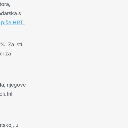
tora,
ađarska s
,
piše HRT.
%. Za isti
ci za
da, njegove
olutni
.
tskoj, u