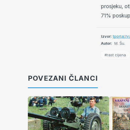
prosjeku, ot
71% poskupl
Izvor:
tportal.h
Autor:
M. Šu.
#rast cijena
POVEZANI ČLANCI