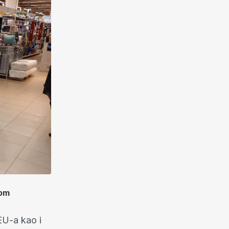
kom
 EU-a kao i