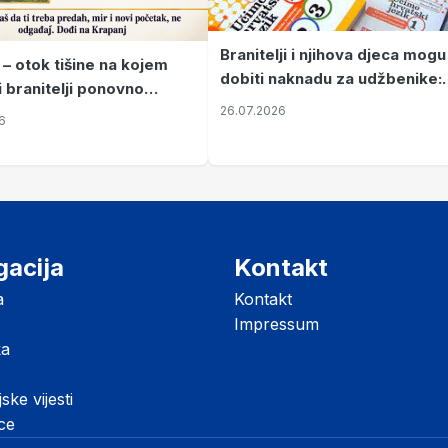
Branitelji i njihova djeca mogu
 – otok tišine na kojem
dobiti naknadu za udžbenike:
i branitelji ponovno
zahtjevi se podnose do 31.
26.07.2026
ze mir
6
listopada
gacija
Kontakt
a
Kontakt
Impressum
ka
jske vijesti
ice