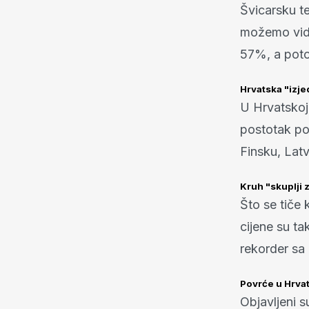
Švicarsku t
možemo vidje
57%, a poto
Hrvatska "izj
U Hrvatskoj,
postotak pos
Finsku, Latvi
Kruh "skuplji 
Što se tiče
cijene su t
rekorder sa
Povrće u Hrvat
Objavljeni s