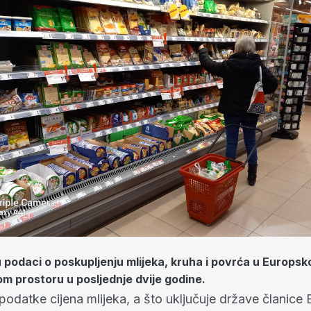
u podaci o poskupljenju mlijeka, kruha i povrća u Europs
 prostoru u posljednje dvije godine.
 podatke cijena mlijeka, a što uključuje države članice