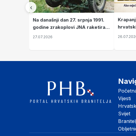
‹
Krapanj
Na današnji dan 27. srpnja 1991.
hrvatsk
godine zrakoplovi JNA raketirali
pronala
su vojarnu i obučni centar "Nikola
26.07.202
27.07.2026
Šubić Zrinski" popularno zvanu
"Opatovačka pustara"
Navi
Početn
Vijesti
Hrvats
Svijet
Branitel
Obljetn