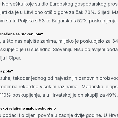
e Norvešku koje su dio Europskog gospodarskog pros
ti da je u Litvi ono otišlo gore za čak 78%. Slijedi M
m su tu Poljska s 53 te Bugarska s 52% poskupljenja
ednačena sa Slovenijom"
 a što nas najviše zanima, mlijeko je poskupjelo za 34
kupjelo je i u susjednoj Sloveniji. Nisu objavljeni poda
ju i Cipar.
za pola"
 kruha, također jednog od najvažnijih osnovnih proizvo
akođer na rekordno visokim razinama. Mađarska je aps
 110% poskupljenja, a u Hrvatskoj je on skuplji za 49%
skoj relativno malo poskupjelo
u podaci i o cijeni povrća u zadnje dvije godine. U Hrva