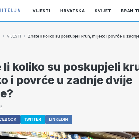
VIJESTI
HRVATSKA
SVIJET
BRANIT
›
›
VIJESTI
Znate li koliko su poskupjeli kruh, mlijeko i povrće u zadnj
 li koliko su poskupjeli kr
ko i povrće u zadnje dvije
ne?
42
CEBOOK
TWITTER
LINKEDIN