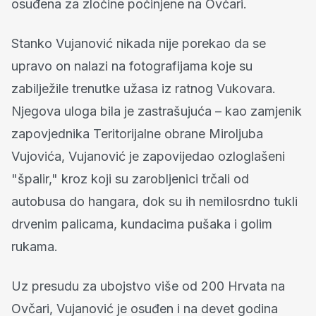
osuđena za zločine počinjene na Ovčari.
Stanko Vujanović nikada nije porekao da se
upravo on nalazi na fotografijama koje su
zabilježile trenutke užasa iz ratnog Vukovara.
Njegova uloga bila je zastrašujuća – kao zamjenik
zapovjednika Teritorijalne obrane Miroljuba
Vujovića, Vujanović je zapovijedao ozloglašeni
"špalir," kroz koji su zarobljenici trčali od
autobusa do hangara, dok su ih nemilosrdno tukli
drvenim palicama, kundacima pušaka i golim
rukama.
Uz presudu za ubojstvo više od 200 Hrvata na
Ovčari, Vujanović je osuđen i na devet godina