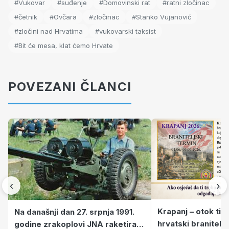
#Vukovar
#suđenje
#Domovinski rat
#ratni zločinac
#četnik
#Ovčara
#zločinac
#Stanko Vujanović
#zločini nad Hrvatima
#vukovarski taksist
#Bit će mesa, klat ćemo Hrvate
POVEZANI ČLANCI
‹
›
Krapanj – otok tiš
Na današnji dan 27. srpnja 1991.
hrvatski branitelj
godine zrakoplovi JNA raketirali