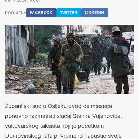
08.10.2024 10:06
PODIJELI:
FACEBOOK
TWITTER
LINKEDIN
Županijski sud u Osijeku ovog će mjeseca
ponovno razmatrati slučaj Stanka Vujanovića,
vukovarskog taksista koji je početkom
Domovinskog rata privremeno napustio svoje