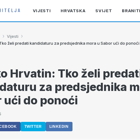
VIJESTI
HRVATSKA
SVIJET
BRANIT
›
›
Vijesti
 Tko želi predati kandidaturu za predsjednika mora u Sabor ući do ponoći
o Hrvatin: Tko želi predat
daturu za predsjednika m
 ući do ponoći
5
CEBOOK
TWITTER
LINKEDIN