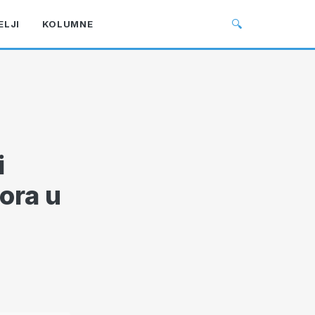
🔍
ELJI
KOLUMNE
i
ora u