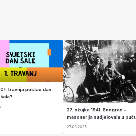
 01. travnja postao dan
 šala?
6
27. ožujka 1941. Beograd –
masonerija sudjelovala u puč
koji je Jugoslaviju odveo u kr
27.03.2026
II. svjetski rat