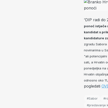
'DIP radi do
ponoć istječe 
kandidat s pri
kandidature z
zgradu Sabora m
novinarima u S
"ali potencijaln
sati, a Hrvatin 
ponedjeljka na 
Hrvatin objašnj
odnosno oko 11,
pogledati
OV
#Sabor
#r
#predavanje 