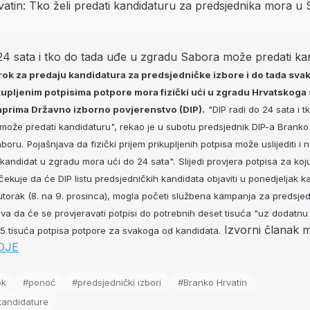
 24 sata i tko do tada uđe u zgradu Sabora može predati ka
rok za predaju kandidatura za predsjedničke izbore i do tada svak
kupljenim potpisima potpore mora fizički ući u zgradu Hrvatskoga 
aprima Državno izborno povjerenstvo (DIP).
"DIP radi do 24 sata i 
ože predati kandidaturu", rekao je u subotu predsjednik DIP-a Branko
aboru.
Pojašnjava da fizički prijem prikupljenih potpisa može uslijediti i
i kandidat u zgradu mora ući do 24 sata".
Slijedi provjera potpisa za koj
očekuje da će DIP listu predsjedničkih kandidata objaviti u ponedjeljak 
utorak (8. na 9. prosinca), mogla početi službena kampanja za predsjed
ava da će se provjeravati potpisi do potrebnih deset tisuća "uz dodatnu
Izvorni članak 
5 tisuća potpisa potpore za svakoga od kandidata.
DJE
ok
#ponoć
#predsjednički izbori
#Branko Hrvatin
kandidature