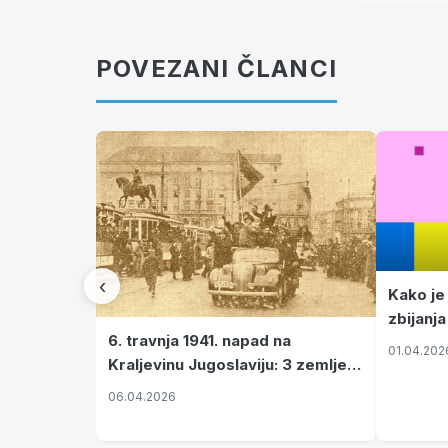
POVEZANI ČLANCI
‹
Kako je
zbijanja
6. travnja 1941. napad na
01.04.202
Kraljevinu Jugoslaviju: 3 zemlje
nastale njenim raspadom
06.04.2026