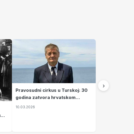
›
Pravosudni cirkus u Turskoj: 30
godina zatvora hrvatskom
kapetanu kojeg su sami pustili
10.03.2026
u
vavi