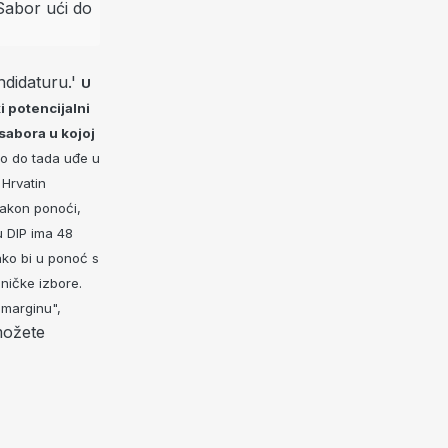
ndidaturu.'
U
i potencijalni
sabora u kojoj
tko do tada uđe u
 Hrvatin
 nakon ponoći,
u DIP ima 48
kako bi u ponoć s
ničke izbore.
 marginu",
možete