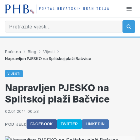
›
›
›
Početna
Blog
Vijesti
Napravljen PJESKO na Splitskoj plaži Bačvice
VIJESTI
Napravljen PJESKO na
Splitskoj plaži Bačvice
02.01.2014 00:53
PODIJELI:
FACEBOOK
TWITTER
LINKEDIN