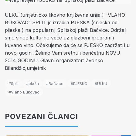
ULKU (umjetničko likovno književna unija ) "VLAHO
BUKOVAC" SPLIT je izradila PJESKA (snješka od
pijeska ) na popularnij Splitskoj plaži Bačvice. Održali
smo sinoć kulturno veče uz glazbeni program i
kuvano vino. Očekujemo da će se PJESKO zadržati i u
novoj godini.
Želimo Vam sretnu i berićetnu NOVU
2014 GODINU.
Glavni organizator: Zvonko
Bilandžić,umjetnik
#Split
#plaža
#Bačvice
#PJESKO
#ULKU
#Vlaho Bukovac
POVEZANI ČLANCI