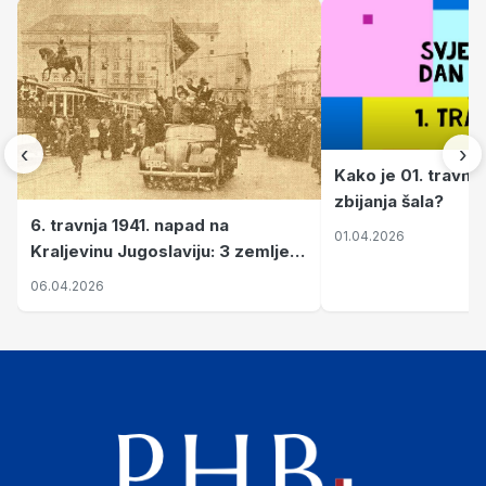
‹
›
Kako je 01. travnj
zbijanja šala?
6. travnja 1941. napad na
01.04.2026
Kraljevinu Jugoslaviju: 3 zemlje
nastale njenim raspadom
06.04.2026