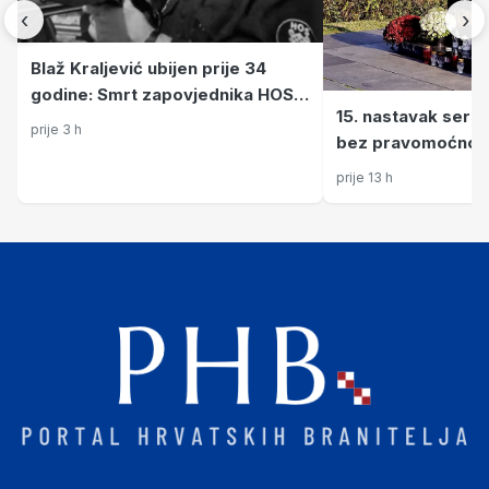
‹
›
Blaž Kraljević ubijen prije 34
godine: Smrt zapovjednika HOS-
15. nastavak serija
a i osmorice suboraca do danas
prije 3 h
bez pravomoćnog epil
nije do kraja razjašnjena
Gavrilović u Petrinj
prije 13 h
strijeljali hrvatsk
četvorica osuđena
ali jesu li kazne i