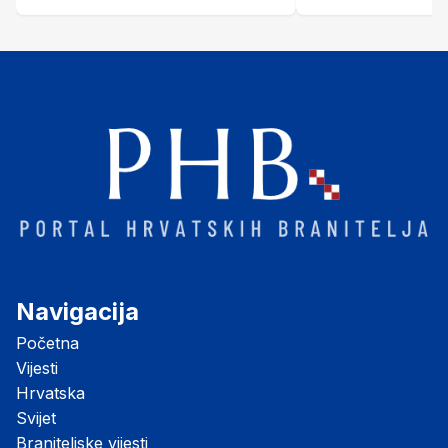
Šubić Zrinski" popularno zvanu
"Opatovačka pustara"
Navigacija
Početna
Vijesti
Hrvatska
Svijet
Braniteljske vijesti