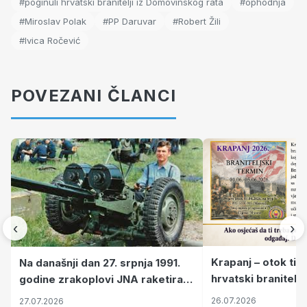
#poginuli hrvatski branitelji iz Domovinskog rata
#ophodnja
#Miroslav Polak
#PP Daruvar
#Robert Žili
#Ivica Ročević
POVEZANI ČLANCI
‹
›
Krapanj – otok tiš
Na današnji dan 27. srpnja 1991.
hrvatski branitelj
godine zrakoplovi JNA raketirali
pronalaze mir
su vojarnu i obučni centar "Nikola
26.07.2026
27.07.2026