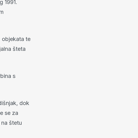
g 1991.
om
 objekata te
alna šteta
rbina s
dišnjak, dok
če se za
 na štetu