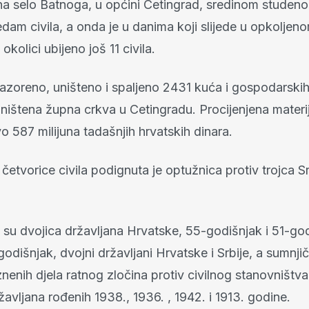
na selo Batnoga, u općini Cetingrad, sredinom studeno
edam civila, a onda je u danima koji slijede u opkoljen
okolici ubijeno još 11 civila.
razoreno, uništeno i spaljeno 2431 kuća i gospodarskih
ništena župna crkva u Cetingradu. Procijenjena materij
o 587 milijuna tadašnjih hrvatskih dinara.
četvorice civila podignuta je optužnica protiv trojca S
 su dvojica državljana Hrvatske, 55-godišnjak i 51-go
-godišnjak, dvojni državljani Hrvatske i Srbije, a sumnji
enih djela ratnog zločina protiv civilnog stanovništva
žavljana rođenih 1938., 1936. , 1942. i 1913. godine.