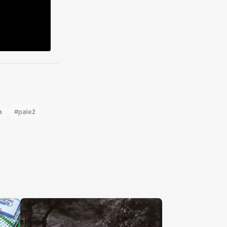
a
#palež