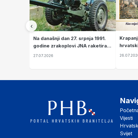
‹
Krapanj
Na današnji dan 27. srpnja 1991.
hrvatsk
godine zrakoplovi JNA raketirali
pronala
su vojarnu i obučni centar "Nikola
26.07.202
27.07.2026
Šubić Zrinski" popularno zvanu
"Opatovačka pustara"
Navi
Početn
Vijesti
Hrvats
Svijet