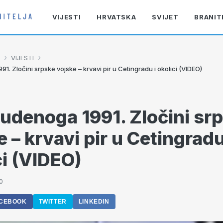
VIJESTI
HRVATSKA
SVIJET
BRANIT
›
›
VIJESTI
91. Zločini srpske vojske – krvavi pir u Cetingradu i okolici (VIDEO)
tudenoga 1991. Zločini sr
e – krvavi pir u Cetingradu
ci (VIDEO)
0
CEBOOK
TWITTER
LINKEDIN