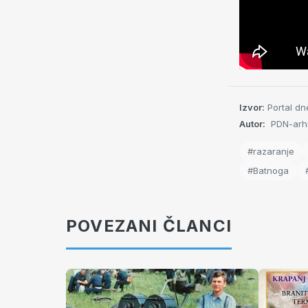
Izvor:
Portal dn
Autor:
PDN-arhi
#razaranje
#Batnoga
POVEZANI ČLANCI