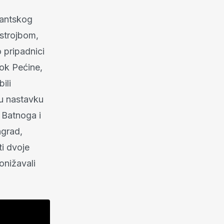
zantskog
ostrojbom,
o pripadnici
eok Pećine,
ili
 u nastavku
 Batnoga i
ngrad,
i dvoje
ponižavali