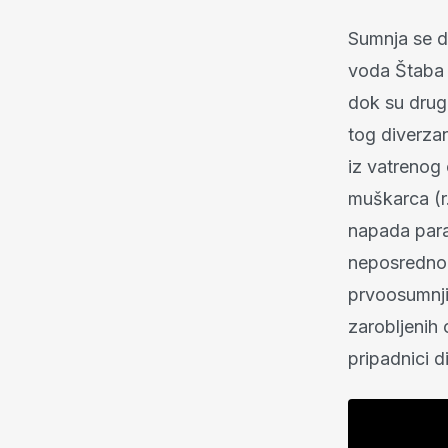
Sumnja se d
voda Štaba 
dok su drugo
tog diverza
iz vatrenog 
muškarca (r.
napada para
neposredno 
prvoosumnji
zarobljenih c
pripadnici d