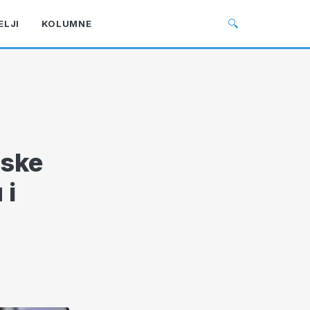
🔍
ELJI
KOLUMNE
pske
 i