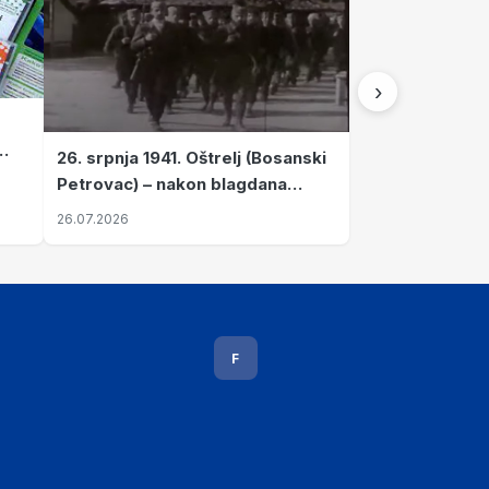
›
26. srpnja 1941. Oštrelj (Bosanski
Petrovac) – nakon blagdana
Svete Ane izvršen napad srpskih
26.07.2026
ustanika na vlak s ženama i
djecom
F