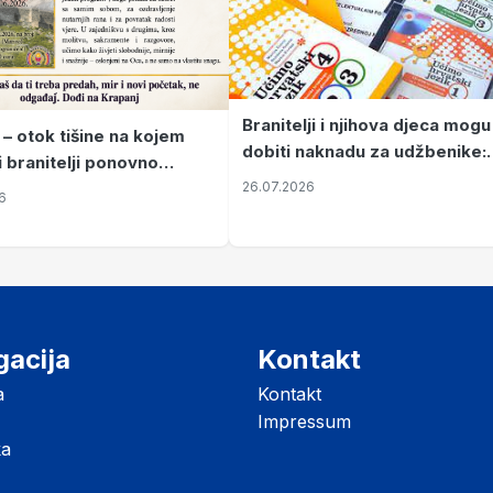
Branitelji i njihova djeca mogu
 – otok tišine na kojem
dobiti naknadu za udžbenike:
i branitelji ponovno
zahtjevi se podnose do 31.
26.07.2026
ze mir
6
listopada
gacija
Kontakt
a
Kontakt
Impressum
ka