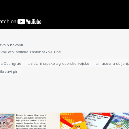
evnih novosti
va/Foto: snimka zaslona/YouTube
#Cetingrad
#zločini srpske agresorske vojske
#masovna ubijanj
#krvavi pir