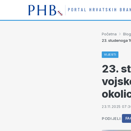
›
Početna
Blog
23. studenoga 19
VIJESTI
23. s
vojsk
okoli
23.11.2025 07:3
PODIJELI:
FA