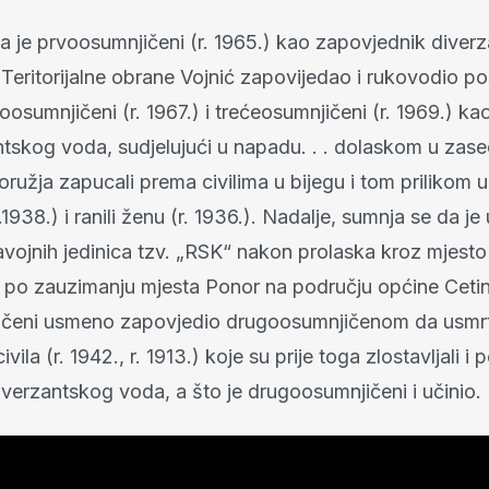
a je prvoosumnjičeni (r. 1965.) kao zapovjednik diver
Teritorijalne obrane Vojnić zapovijedao i rukovodio p
osumnjičeni (r. 1967.) i trećeosumnjičeni (r. 1969.) ka
ntskog voda, sudjelujući u napadu. . . dolaskom u zas
oružja zapucali prema civilima u bijegu i tom prilikom ub
1938.) i ranili ženu (r. 1936.). Nadalje, sumnja se da je
vojnih jedinica tzv. „RSK“ nakon prolaska kroz mjesto
po zauzimanju mjesta Ponor na području općine Ceti
čeni usmeno zapovjedio drugoosumnjičenom da usmrt
ivila (r. 1942., r. 1913.) koje su prije toga zlostavljali i 
iverzantskog voda, a što je drugoosumnjičeni i učinio.