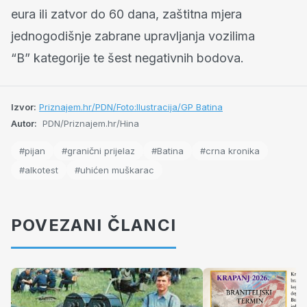
eura ili zatvor do 60 dana, zaštitna mjera
jednogodišnje zabrane upravljanja vozilima
“B” kategorije te šest negativnih bodova.
Izvor:
Priznajem.hr/PDN/Foto:Ilustracija/GP Batina
Autor:
PDN/Priznajem.hr/Hina
#pijan
#granični prijelaz
#Batina
#crna kronika
#alkotest
#uhićen muškarac
POVEZANI ČLANCI