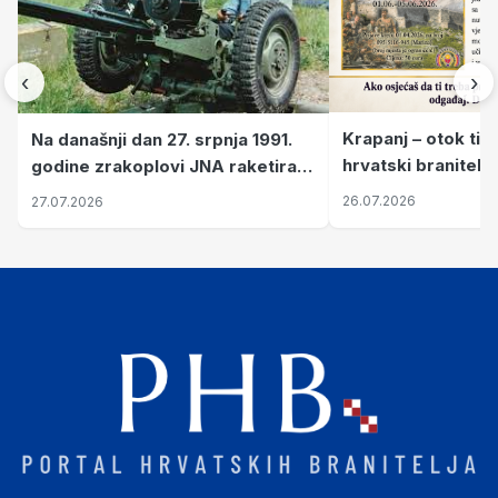
‹
›
Krapanj – otok tiš
Na današnji dan 27. srpnja 1991.
hrvatski branitelj
godine zrakoplovi JNA raketirali
pronalaze mir
su vojarnu i obučni centar "Nikola
26.07.2026
27.07.2026
Šubić Zrinski" popularno zvanu
"Opatovačka pustara"