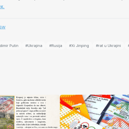
x.
 ISW
dimir Putin
#Ukrajina
#Rusija
#Xi Jinping
#rat u Ukrajini