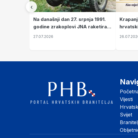
‹
Krapanj
Na današnji dan 27. srpnja 1991.
hrvatsk
godine zrakoplovi JNA raketirali
pronala
su vojarnu i obučni centar "Nikola
26.07.202
27.07.2026
Šubić Zrinski" popularno zvanu
"Opatovačka pustara"
Navi
Početn
Vijesti
Hrvats
Svijet
Branitel
Obljetn