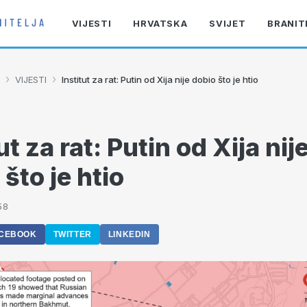
VIJESTI
HRVATSKA
SVIJET
BRANIT
›
›
VIJESTI
Institut za rat: Putin od Xija nije dobio što je htio
ut za rat: Putin od Xija nij
što je htio
58
CEBOOK
TWITTER
LINKEDIN