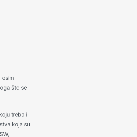
i osim
noga što se
koju treba i
stva koja su
ISW,