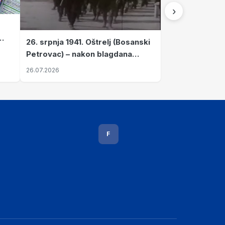
›
26. srpnja 1941. Oštrelj (Bosanski
Petrovac) – nakon blagdana
Svete Ane izvršen napad srpskih
26.07.2026
ustanika na vlak s ženama i
djecom
F