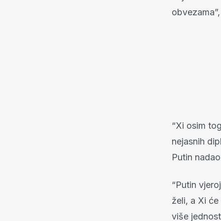
obvezama”, 
“Xi osim tog
nejasnih dip
Putin nadao
“Putin vjero
želi, a Xi ć
više jednos