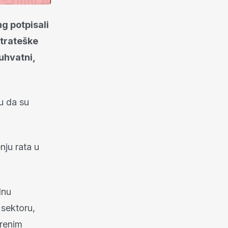
ng potpisali
strateške
uhvatni,
u da su
nju rata u
lnu
 sektoru,
erenim