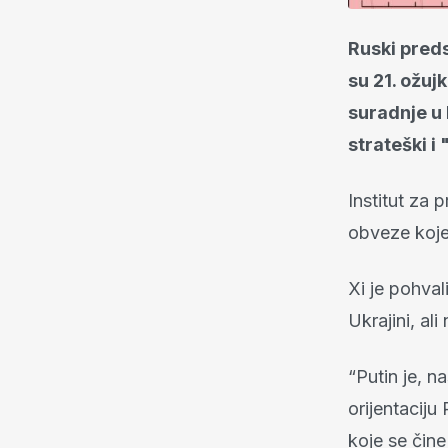
Ruski preds
su 21. ožuj
suradnje u 
strateški i 
Institut za 
obveze koje 
Xi je pohval
Ukrajini, al
“Putin je, n
orijentaciju
koje se čine