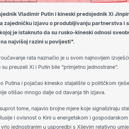
jednik Vladimir Putin i kineski predsjednik Xi Jinpi
ka zajedničku izjavu o produbljivanju partnerstva i 
kojoj je istaknuto da su rusko-kineski odnosi sveob
"na najvišoj razini u povijesti".
proučavanje rata naznačio je u svom najnovijem izvješć
su preuzeli Xi i Putin bile “primjetno jednostrane”.
io Putina i pojačao kinesko stajalište o političkom rješe
i nije otišao mnogo dalje od davanja tih izjava.
asuprot tome, najavio brojne mjere koje signaliziraju sta
 Rusije i ovisnost o Kini u energetskom i gospodarskom
 vrlo jednostranim u usporedbi s Xijevim relativno umj