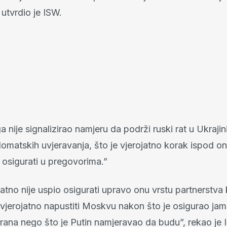
utvrdio je ISW.
a nije signalizirao namjeru da podrži ruski rat u Ukrajin
lomatskih uvjeravanja, što je vjerojatno korak ispod o
 osigurati u pregovorima.”
jatno nije uspio osigurati upravo onu vrstu partnerstva 
e vjerojatno napustiti Moskvu nakon što je osigurao jam
trana nego što je Putin namjeravao da budu”, rekao je 