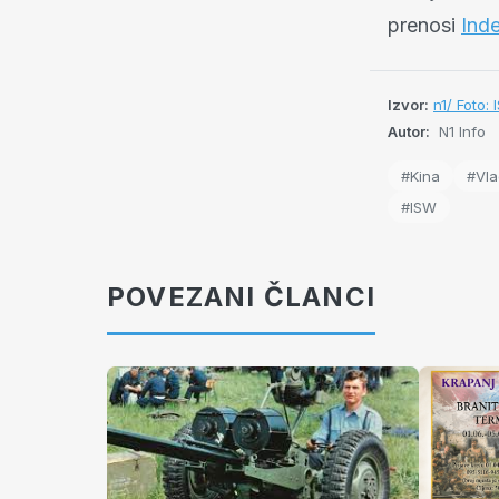
prenosi
Inde
Izvor:
n1/ Foto:
Autor:
N1 Info
#Kina
#Vla
#ISW
POVEZANI ČLANCI