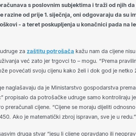
računava s poslovnim subjektima i traži od njih da
e razine od prije 1. siječnja, oni odgovaraju da su i
oškovi - a teret poskupljenja u konačnici pada na l
 udruge za
zaštitu potrošača
kažu nam da cijene nis
živanja već zato jer trgovci to – mogu. “Prema pravil
ože povećati svoju cijenu kako želi i dok god je netko žel
ge naglašavaju da je Ministarstvo gospodarstva prema
c” propisalo da potrošačke udruge samo kontroliraju je
o preračunali cijene. “Cijene se moraju dijeliti odnosno
50. Ako je matematički zbroj ispravan, sve je u redu.”
 sasvim druga stvar “jesu li cijene opravdano ili neopr