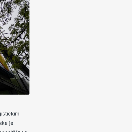
gističkim
ska je