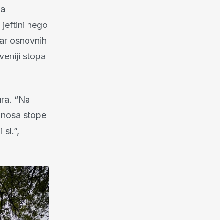
 a
jeftini nego
tar osnovnih
eniji stopa
ura. “Na
iznosa stope
sl.”,