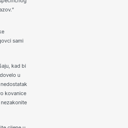
 specifičnog
zazov.”
ke
govci sami
šaju, kad bi
 dovelo u
j nedostatak
ro kovanice
i nezakonite
te cijene u