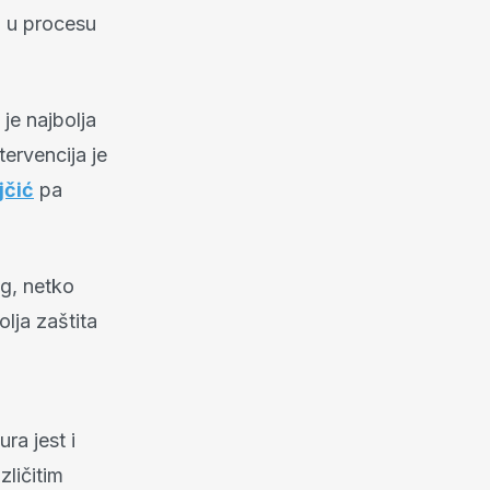
a u procesu
je najbolja
tervencija je
jčić
pa
og, netko
olja zaštita
ra jest i
zličitim