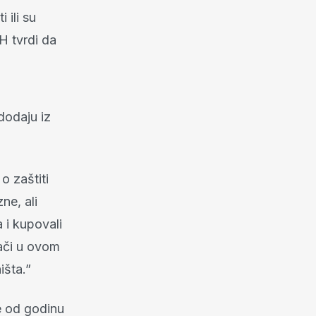
 ili su
H tvrdi da
dodaju iz
o zaštiti
ne, ali
 i kupovali
šači u ovom
išta.”
e od godinu