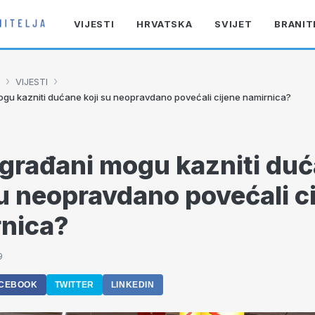
VIJESTI
HRVATSKA
SVIJET
BRANIT
›
›
VIJESTI
gu kazniti dućane koji su neopravdano povećali cijene namirnica?
građani mogu kazniti du
su neopravdano povećali c
nica?
9
CEBOOK
TWITTER
LINKEDIN