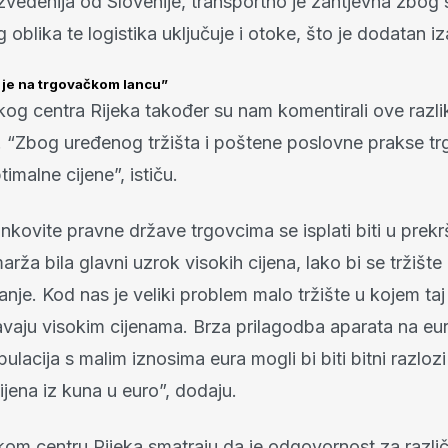
zvedenija od Slovenije, transportno je zahtjevna zbog
oblika te logistika uključuje i otoke, što je dodatan i
je na trgovačkom lancu”
kog centra Rijeka također su nam komentirali ove razli
. “Zbog uređenog tržišta i poštene poslovne prakse tr
timalne cijene”, ističu.
kovite pravne države trgovcima se isplati biti u prekr
rža bila glavni uzrok visokih cijena, lako bi se tržište
anje. Kod nas je veliki problem malo tržište u kojem ta
šavaju visokim cijenama. Brza prilagodba aparata na eu
pulacija s malim iznosima eura mogli bi biti bitni razloz
ijena iz kuna u euro”, dodaju.
om centru Rijeka smatraju da je odgovornost za različi