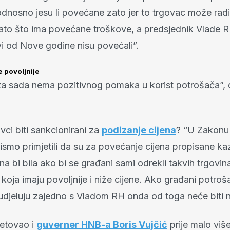
nosno jesu li povećane zato jer to trgovac može raditi
to što ima povećane troškove, a predsjednik Vlade R
vi od Nove godine nisu povećali”.
e povoljnije
za sada nema pozitivnog pomaka u korist potrošača”, 
vci biti sankcionirani za
podizanje cijena
? “U Zakonu 
smo primjetili da su za povećanje cijena propisane kaz
a bi bila ako bi se građani sami odrekli takvih trgovina
koja imaju povoljnije i niže cijene. Ako građani potro
sudjeluju zajedno s Vladom RH onda od toga neće biti n
jetovao i
guverner HNB-a Boris Vujčić
prije malo viš