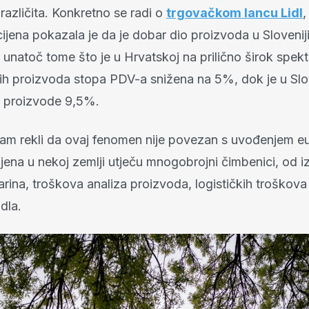
azličita. Konkretno se radi o
trgovačkom lancu Lidl
,
jena pokazala je da je dobar dio proizvoda u Sloveniji 
 unatoč tome što je u Hrvatskoj na prilično širok spek
h proizvoda stopa PDV-a snižena na 5%, dok je u Slov
 proizvode 9,5%.
 nam rekli da ovaj fenomen nije povezan s uvođenjem e
ijena u nekoj zemlji utječu mnogobrojni čimbenici, od 
rina, troškova analiza proizvoda, logističkih troškova i 
dla.