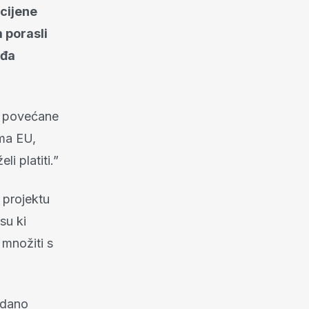
 cijene
m porasli
eđa
u povećane
ima EU,
i platiti.”
 projektu
su ki
 množiti s
avdano