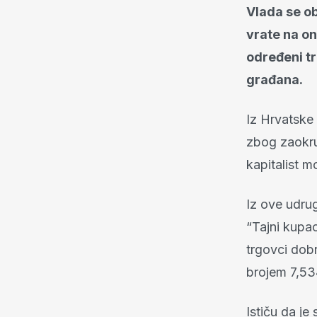
Vlada se ob
vrate na on
određeni tr
građana.
Iz Hrvatske
zbog zaokru
kapitalist m
Iz ove udru
“Tajni kupa
trgovci dobr
brojem 7,534
Ističu da je