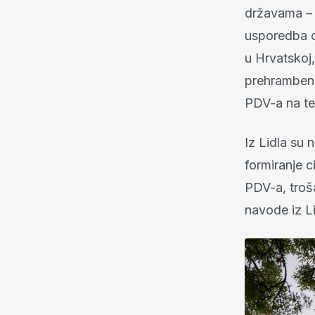
državama – r
usporedba ci
u Hrvatskoj,
prehrambeni
PDV-a na te
Iz Lidla su
formiranje c
PDV-a, troša
navode iz Li