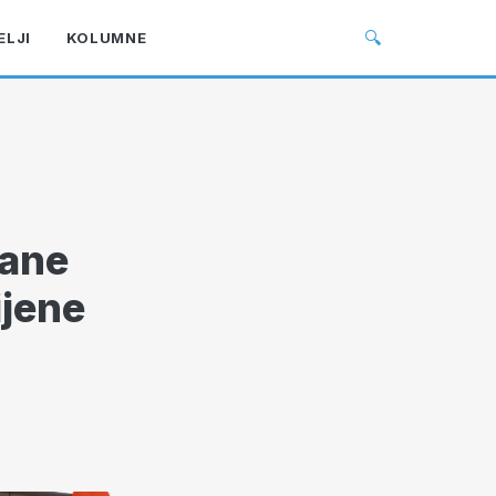
🔍
ELJI
KOLUMNE
ćane
ijene