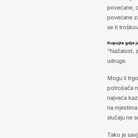
povećane, od
povećane za
se ti troško
Kupujte gdje j
“Nažalost, 
udruge.
Mogu li trgo
potrošača ni
najveća kazn
na mjestima 
slučaju ne 
Tako je sav