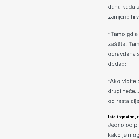
dana kada s
zamjene hrv
“Tamo gdje i
zaštita. Tam
opravdana 
dodao:
“Ako vidite
drugi neće… 
od rasta cij
Ista trgovina, r
Jedno od pi
kako je mogu