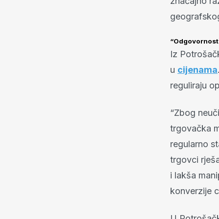
značajno ra
geografskog 
“Odgovornost 
Iz Potrošač
u
cijenama
reguliraju op
“Zbog neučin
trgovačka ma
regularno st
trgovci rje
i lakša mani
konverzije c
U Potrošačk