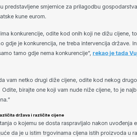
u predstavljene smjernice za prilagodbu gospodarstv
atske kune eurom.
ma konkurencije, odite kod onih koji ne dižu cijene, to 
o gdje je konkurencija, ne treba intervencija države. In
samo tamo gdje nema konkurencije”,
rekao je tada Vu
 da vam netko drugi diže cijene, odite kod nekog drug
Odite, birajte one koji vam nude niže cijene, to je najb
ena.”
azličita država i različite cijene
tanja o kojemu se dosta raspravljalo nakon uvođenja eu
će da je u istim trgovinama cijena istih proizvoda u ra