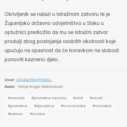
Okrivljenik se nalazi u istražnom zatvoru te je
Županijsko državno odvjetništvo u Sisku u
optužnici predložilo da mu se istražni zatvor
produlji zbog postojanja osobitih okolnosti koje
upućuju na opasnost da će boravkom na slobodi
ponoviti kazneno djelo .
Izvor:
24sata/Foto:PIXSELL
Autor:
Višnja Kragić Mahmutović
#nesreća
#prometna nesreća
#smrt
#vozač
#prometna
#djevojčica
#crna kronika
#normabel
#kamion
#novska