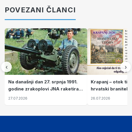
POVEZANI ČLANCI
‹
›
Krapanj – otok tiš
Na današnji dan 27. srpnja 1991.
hrvatski branitelj
godine zrakoplovi JNA raketirali
pronalaze mir
su vojarnu i obučni centar "Nikola
26.07.2026
27.07.2026
Šubić Zrinski" popularno zvanu
"Opatovačka pustara"