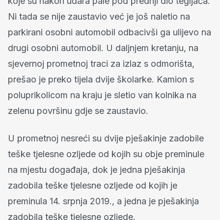
koje su nakon udara pale pod prednji dio tegljača.
Ni tada se nije zaustavio već je još naletio na
parkirani osobni automobil odbacivši ga ulijevo na
drugi osobni automobil. U daljnjem kretanju, na
sjevernoj prometnoj traci za izlaz s odmorišta,
prešao je preko tijela dvije školarke. Kamion s
poluprikolicom na kraju je sletio van kolnika na
zelenu površinu gdje se zaustavio.
U prometnoj nesreći su dvije pješakinje zadobile
teške tjelesne ozljede od kojih su obje preminule
na mjestu događaja, dok je jedna pješakinja
zadobila teške tjelesne ozljede od kojih je
preminula 14. srpnja 2019., a jedna je pješakinja
zadobila teške tjelesne ozljede.