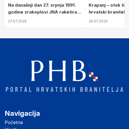
Krapanj – otok tiš
Na današnji dan 27. srpnja 1991.
hrvatski branitelj
godine zrakoplovi JNA raketirali
pronalaze mir
su vojarnu i obučni centar "Nikola
26.07.2026
27.07.2026
Šubić Zrinski" popularno zvanu
"Opatovačka pustara"
Navigacija
Početna