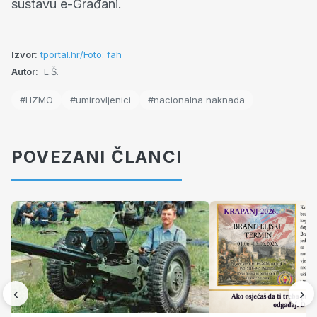
sustavu e-Građani.
Izvor:
tportal.hr/Foto: fah
Autor:
L.Š.
#HZMO
#umirovljenici
#nacionalna naknada
POVEZANI ČLANCI
‹
›