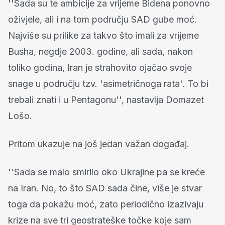
''Sada su te ambicije za vrijeme Bidena ponovno
oživjele, ali i na tom području SAD gube moć.
Najviše su prilike za takvo što imali za vrijeme
Busha, negdje 2003. godine, ali sada, nakon
toliko godina, Iran je strahovito ojačao svoje
snage u području tzv. 'asimetričnoga rata'. To bi
trebali znati i u Pentagonu'', nastavlja Domazet
Lošo.
Pritom ukazuje na još jedan važan događaj.
''Sada se malo smirilo oko Ukrajine pa se kreće
na Iran. No, to što SAD sada čine, više je stvar
toga da pokažu moć, zato periodično izazivaju
krize na sve tri geostrateške točke koje sam