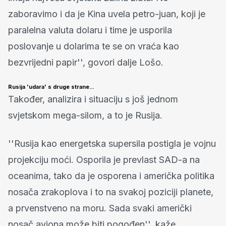
zaboravimo i da je Kina uvela petro-juan, koji je
paralelna valuta dolaru i time je usporila
poslovanje u dolarima te se on vraća kao
bezvrijedni papir'', govori dalje Lošo.
Rusija 'udara' s druge strane...
Također, analizira i situaciju s još jednom
svjetskom mega-silom, a to je Rusija.
''Rusija kao energetska supersila postigla je vojnu
projekciju moći. Osporila je prevlast SAD-a na
oceanima, tako da je osporena i američka politika
nosača zrakoplova i to na svakoj poziciji planete,
a prvenstveno na moru. Sada svaki američki
nosač aviona može biti pogođen'', kaže