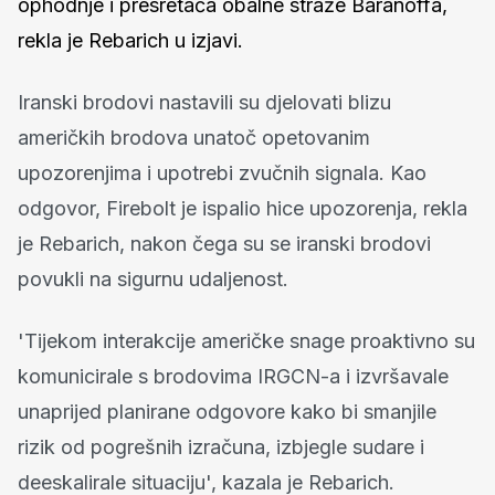
ophodnje i presretača obalne straže Baranoffa,
rekla je Rebarich u izjavi.
Iranski brodovi nastavili su djelovati blizu
američkih brodova unatoč opetovanim
upozorenjima i upotrebi zvučnih signala. Kao
odgovor, Firebolt je ispalio hice upozorenja, rekla
je Rebarich, nakon čega su se iranski brodovi
povukli na sigurnu udaljenost.
'Tijekom interakcije američke snage proaktivno su
komunicirale s brodovima IRGCN-a i izvršavale
unaprijed planirane odgovore kako bi smanjile
rizik od pogrešnih izračuna, izbjegle sudare i
deeskalirale situaciju', kazala je Rebarich.