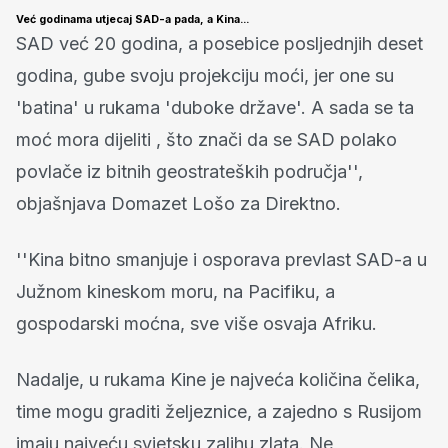
Već godinama utjecaj SAD-a pada, a Kina...
SAD već 20 godina, a posebice posljednjih deset
godina, gube svoju projekciju moći, jer one su
'batina' u rukama 'duboke države'. A sada se ta
moć mora dijeliti , što znači da se SAD polako
povlače iz bitnih geostrateških područja'',
objašnjava Domazet Lošo za Direktno.
''Kina bitno smanjuje i osporava prevlast SAD-a u
Južnom kineskom moru, na Pacifiku, a
gospodarski moćna, sve više osvaja Afriku.
Nadalje, u rukama Kine je najveća količina čelika,
time mogu graditi željeznice, a zajedno s Rusijom
imaju najveću svjetsku zalihu zlata. Ne