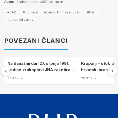
Autor:
Andrea Latinović/Direktno.hr
#SAD
#incident
#Davor Domazet Lošo
#Iran
#perzijski zaljev
POVEZANI ČLANCI
Na današnji dan 27. srpnja 1991.
Krapanj – otok tiš
godine zrakoplovi JNA raketirali
hrvatski branitelj
‹
›
su vojarnu i obučni centar "Nikola
pronalaze mir
27.07.2026
26.07.2026
Šubić Zrinski" popularno zvanu
"Opatovačka pustara"