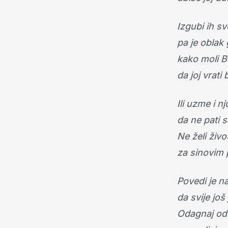
Izgubi ih s
pa je oblak
kako moli B
da joj vrati
Ili uzme i nj
da ne pati s
Ne želi živo
za sinovim p
Povedi je na
da svije još
Odagnaj od n