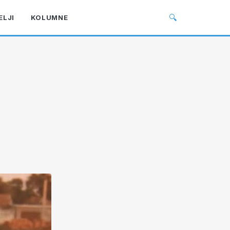
🔍
ELJI
KOLUMNE