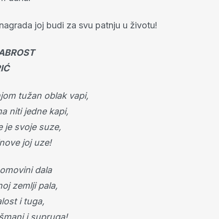
agrada joj budi za svu patnju u životu!
ABROST
IĆ
om tužan oblak vapi,
 niti jedne kapi,
 je svoje suze,
nove joj uze!
Domovini dala
noj zemlji pala,
lost i tuga,
ušmani i supruga!