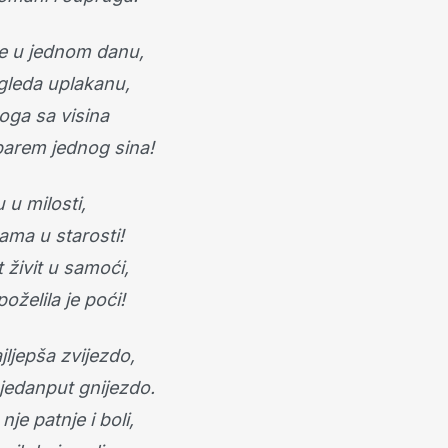
ve u jednom danu,
 gleda uplakanu,
oga sa visina
 barem jednog sina!
u u milosti,
ama u starosti!
t živit u samoći,
oželila je poći!
jljepša zvijezdo,
 jedanput gnijezdo.
je patnje i boli,