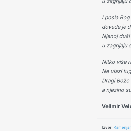
u zagrljaju 
I posla Bog
dovede je d
Njenoj duši
u zagrljaju 
Nitko više r
Ne ulazi tug
Dragi Bože 
a njezino s
Velimir Vel
Izvor:
Kamenja