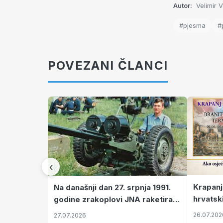
Autor:
Velimir 
#pjesma
#
POVEZANI ČLANCI
‹
Krapanj
Na današnji dan 27. srpnja 1991.
hrvatsk
godine zrakoplovi JNA raketirali
pronala
su vojarnu i obučni centar "Nikola
26.07.202
27.07.2026