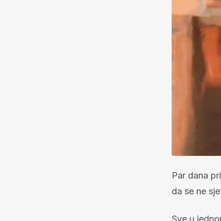
Par dana pri
da se ne sj
Sve u jedno