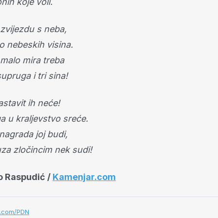
onih koje voli.
 zvijezdu s neba,
o nebeskih visina.
 malo mira treba
supruga i tri sina!
astavit ih neće!
a u kraljevstvo sreće.
nagrada joj budi,
uza zločincim nek sudi!
o Raspudić /
Kamenjar.com
r.com/PDN