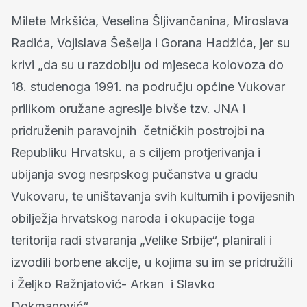
Milete Mrkšića, Veselina Šljivančanina, Miroslava
Radića, Vojislava Šešelja i Gorana Hadžića, jer su
krivi „da su u razdoblju od mjeseca kolovoza do
18. studenoga 1991. na području općine Vukovar
prilikom oružane agresije bivše tzv. JNA i
pridruženih paravojnih četničkih postrojbi na
Republiku Hrvatsku, a s ciljem protjerivanja i
ubijanja svog nesrpskog pučanstva u gradu
Vukovaru, te uništavanja svih kulturnih i povijesnih
obilježja hrvatskog naroda i okupacije toga
teritorija radi stvaranja „Velike Srbije“, planirali i
izvodili borbene akcije, u kojima su im se pridružili
i Željko Ražnjatović- Arkan i Slavko
Dokmanović“.