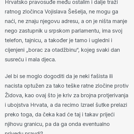
Hrvatsko pravosuđe među ostalim i dalje traži
ratnog zločinca Vojislava Šešelja, ne mogu ga
naći, ne znaju njegovu adresu, a on je ništa manje
nego zastupnik u srpskom parlamentu, ima svoj
telefon, tajnicu, a također je tamo i ugledni i
cijenjeni „borac za otadžbinu“, kojeg svaki dan
susreću i mala djeca.
Jel bi se moglo dogoditi da je neki fašista ili
nacista optužen za tako teške ratne zločine protiv
Židova, kao ovaj što je kriv za brojna protjerivanja
i ubojstva Hrvata, a da recimo Izrael šutke prelazi
preko toga, da čeka kad će taj i takav prijeći
njihovu granicu, pa da ga onda eventualno
privedu pravdi?