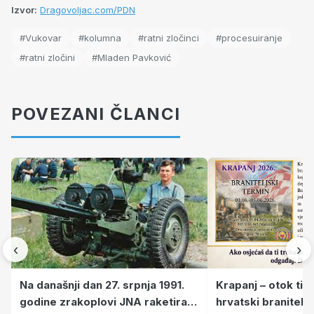
Izvor:
Dragovoljac.com/PDN
#Vukovar
#kolumna
#ratni zločinci
#procesuiranje
#ratni zločini
#Mladen Pavković
POVEZANI ČLANCI
‹
›
Krapanj – otok tiš
Na današnji dan 27. srpnja 1991.
hrvatski branitelj
godine zrakoplovi JNA raketirali