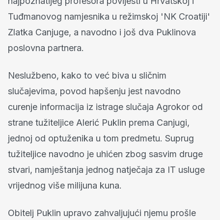
najpoznatijeg profesora povijesti u Hrvatskoj i
Tuđmanovog namjesnika u režimskoj 'NK Croatiji'
Zlatka Canjuge, a navodno i još dva Puklinova
poslovna partnera.
Neslužbeno, kako to već biva u sličnim
slučajevima, povod hapšenju jest navodno
curenje informacija iz istrage slučaja Agrokor od
strane tužiteljice Alerić Puklin prema Canjugi,
jednoj od optuženika u tom predmetu. Suprug
tužiteljice navodno je uhićen zbog sasvim druge
stvari, namještanja jednog natječaja za IT usluge
vrijednog više milijuna kuna.
Obitelj Puklin upravo zahvaljujući njemu prošle