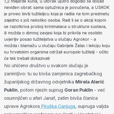
1,2 milijarde kuna, u utorak ujutro dogodio se dosad
neviđen obrat: sama optužnica je povučena, a USKOK
je priveo bivši tužiteljicu koja je radila na tom predmetu
zajedno s još nekoliko osoba. Radi li se o akciji kojom
se razotkriva proboj kriminalaca u strukture sustava,
ili možda o dimnoj zavjesi koja bi prikrila ne osobito
uvjerljiv posao tužiteljstva u slučaju Agrokor - a
možda i blamažu u slučaju Gabrijele Žalac i lekciju koju
su hrvatskim organima održali europski tužitelji - očito
će tek trebati dokazivati
No uhićeno društvo u svakom slučaju je
zanimljivo: tu su bivša zamjenica zagrebačkog
županijskog državnog odvjetnika
Mirela Alerić
Puklin
, potom njezin suprug
Goran Puklin
- već
osumnjičen u aferi Janaf, zatim bivša članica
uprave Agrokora
Piruška Canjuga
, supruga valjda