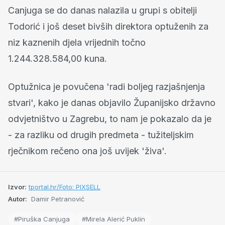
Canjuga se do danas nalazila u grupi s obitelji
Todorić i još deset bivših direktora optuženih za
niz kaznenih djela vrijednih točno
1.244.328.584,00 kuna.
Optužnica je povučena 'radi boljeg razjašnjenja
stvari', kako je danas objavilo Županijsko državno
odvjetništvo u Zagrebu, to nam je pokazalo da je
- za razliku od drugih predmeta - tužiteljskim
rječnikom rečeno ona još uvijek 'živa'.
Izvor:
tportal.hr/Foto: PIXSELL
Autor:
Damir Petranović
#Piruška Canjuga
#Mirela Alerić Puklin