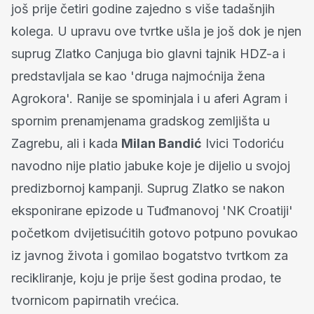
još prije četiri godine zajedno s više tadašnjih
kolega. U upravu ove tvrtke ušla je još dok je njen
suprug Zlatko Canjuga bio glavni tajnik HDZ-a i
predstavljala se kao 'druga najmoćnija žena
Agrokora'. Ranije se spominjala i u aferi Agram i
spornim prenamjenama gradskog zemljišta u
Zagrebu, ali i kada
Milan Bandić
Ivici Todoriću
navodno nije platio jabuke koje je dijelio u svojoj
predizbornoj kampanji. Suprug Zlatko se nakon
eksponirane epizode u Tuđmanovoj 'NK Croatiji'
početkom dvijetisućitih gotovo potpuno povukao
iz javnog života i gomilao bogatstvo tvrtkom za
recikliranje, koju je prije šest godina prodao, te
tvornicom papirnatih vrećica.