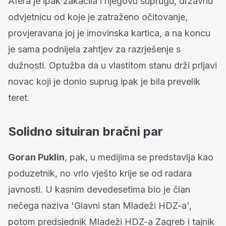
Afera je ipak zakačila i njegovu suprugu, državnu
odvjetnicu od koje je zatraženo očitovanje,
provjeravana joj je imovinska kartica, a na koncu
je sama podnijela zahtjev za razrješenje s
dužnosti. Optužba da u vlastitom stanu drži prljavi
novac koji je donio suprug ipak je bila prevelik
teret.
Solidno situiran bračni par
Goran Puklin
, pak, u medijima se predstavlja kao
poduzetnik, no vrlo vješto krije se od radara
javnosti. U kasnim devedesetima bio je član
nečega naziva 'Glavni stan Mladeži HDZ-a',
potom predsjednik Mladeži HDZ-a Zagreb i tajnik