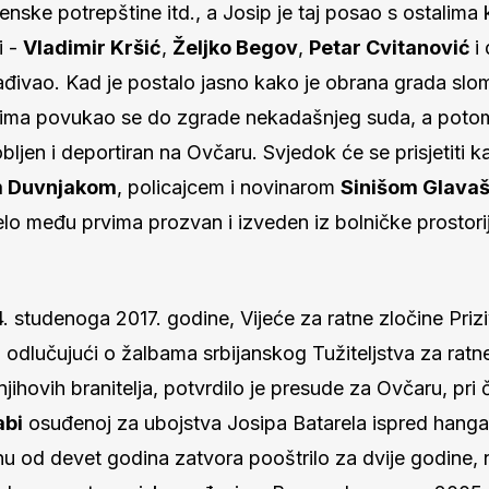
jenske potrepštine itd., a Josip je taj posao s ostalima 
i -
Vladimir Kršić
,
Željko Begov
,
Petar Cvitanović
i
ađivao. Kad je postalo jasno kako je obrana grada slom
jima povukao se do zgrade nekadašnjeg suda, a potom
bljen i deportiran na Ovčaru. Svjedok će se prisjetiti k
 Duvnjakom
, policajcem i novinarom
Sinišom Glava
lo među prvima prozvan i izveden iz bolničke prostorij
. studenoga 2017. godine, Vijeće za ratne zločine Pri
odlučujući o žalbama srbijanskog Tužiteljstva za ratne
i njihovih branitelja, potvrdilo je presude za Ovčaru, pri
abi
osuđenoj za ubojstva Josipa Batarela ispred hanga
u od devet godina zatvora pooštrilo za dvije godine, 