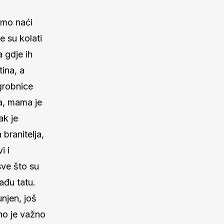
emo naći
e su kolati
a gdje ih
tina, a
grobnice
la, mama je
ak je
branitelja,
i i
sve što su
ađu tatu.
njen, još
no je važno