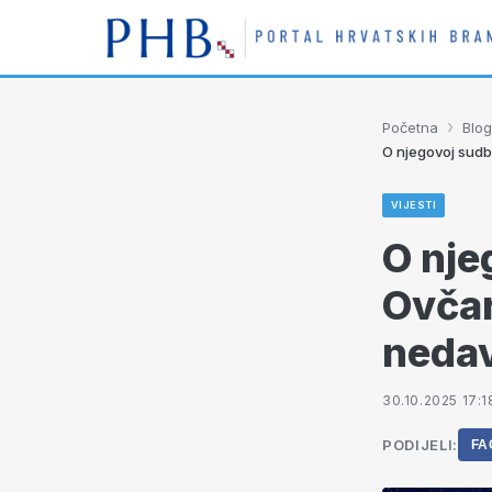
›
Početna
Blog
O njegovoj sudbi
VIJESTI
O nje
Ovčar
nedav
30.10.2025 17:1
PODIJELI:
FA