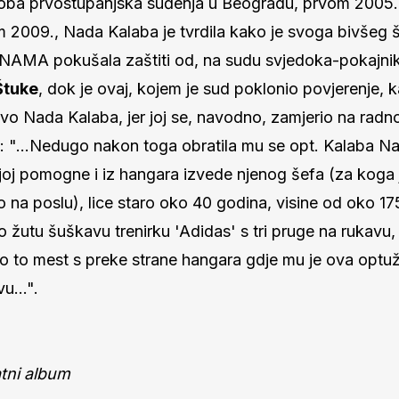
oba prvostupanjska suđenja u Beogradu, prvom 2005. 
 2009., Nada Kalaba je tvrdila kako je svoga bivšeg š
NAMA pokušala zaštiti od, na sudu svjedoka-pokajni
Štuke
, dok je ovaj, kojem je sud poklonio povjerenje, 
ravo Nada Kalaba, jer joj se, navodno, zamjerio na rad
): "…Nedugo nakon toga obratila mu se opt. Kalaba N
oj pomogne i iz hangara izvede njenog šefa (za koga j
ao na poslu), lice staro oko 40 godina, visine od oko 17
o žutu šuškavu trenirku 'Adidas' s tri pruge na rukavu,
to to mest s preke strane hangara gdje mu je ova optuž
vu…".
atni album