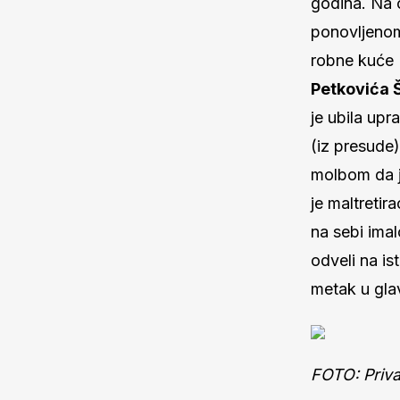
godina. Na 
ponovljenom
robne kuće 
Petkovića 
je ubila up
(iz presude
molbom da j
je maltretir
na sebi imal
odveli na is
metak u gla
FOTO: Priv