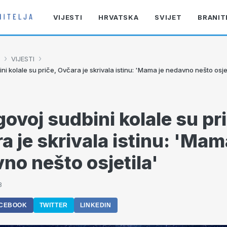
VIJESTI
HRVATSKA
SVIJET
BRANIT
›
›
VIJESTI
ni kolale su priče, Ovčara je skrivala istinu: 'Mama je nedavno nešto osjet
govoj sudbini kolale su pr
a je skrivala istinu: 'Mam
no nešto osjetila'
8
CEBOOK
TWITTER
LINKEDIN