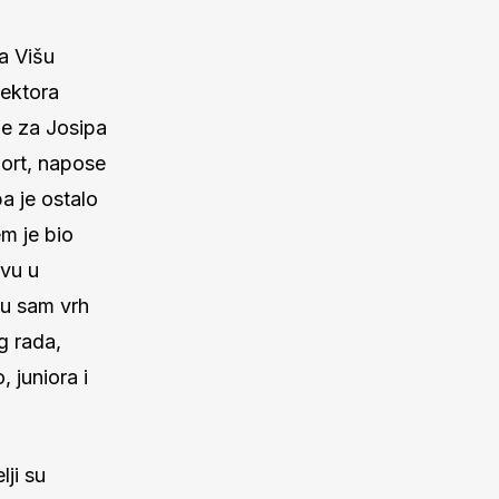
a Višu
ektora
je za Josipa
port, napose
a je ostalo
m je bio
tvu u
 u sam vrh
g rada,
, juniora i
lji su