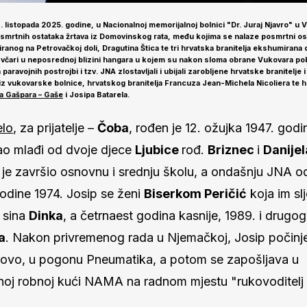
. listopada 2025. godine, u Nacionalnoj memorijalnoj bolnici "Dr. Juraj Njavro" u
 posmrtnih ostataka žrtava iz Domovinskog rata, među kojima se nalaze posmrtni o
iranog na Petrovačkoj doli,
Dragutina Štica
te tri hrvatska branitelja ekshumirana 
včari u neposrednoj blizini hangara u kojem su nakon sloma obrane Vukovara pob
paravojnih postrojbi i tzv. JNA zlostavljali i ubijali zarobljene hrvatske branitelje i
 iz vukovarske bolnice, hrvatskog branitelja Francuza
Jean-Michela Nicoliera
te h
a Gašpara – Gaše
i
Josipa Batarela
.
elo
, za prijatelje –
Čoba
, rođen je 12. ožujka 1947. godi
o mlađi od dvoje djece
Ljubice
rođ.
Briznec
i
Danijel
je završio osnovnu i srednju školu, a ondašnju JNA od
Godine 1974. Josip se ženi
Biserkom Peričić
koja im sl
 sina
Dinka
, a četrnaest godina kasnije, 1989. i drugog
a
. Nakon privremenog rada u Njemačkoj, Josip počinje 
rovo, u pogonu Pneumatika, a potom se zapošljava u
oj robnoj kući NAMA na radnom mjestu "rukovoditelj 