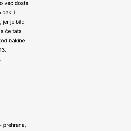
lo već dosta
 baki i
jer je bilo
a će tata
 kod bakine
13.
.
- prehrana,