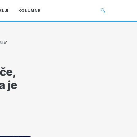
🔍
ELJI
KOLUMNE
ila'
iče,
a je