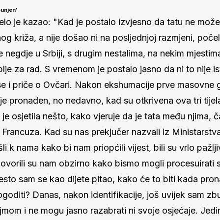
bunjen'
elo je kazao: "Kad je postalo izvjesno da tatu ne mož
g križa, a nije došao ni na posljednjoj razmjeni, počel
e negdje u Srbiji, s drugim nestalima, na nekim mjestim
lje za rad. S vremenom je postalo jasno da ni to nije is
 se i priče o Ovčari. Nakon ekshumacije prve masovne 
nije pronađen, no nedavno, kad su otkrivena ova tri tije
je osjetila nešto, kako vjeruje da je tata među njima, č
Francuza. Kad su nas prekjučer nazvali iz Ministarstva 
 k nama kako bi nam priopćili vijest, bili su vrlo pažljiv
govorili su nam obzirno kako bismo mogli procesuirati 
esto sam se kao dijete pitao, kako će to biti kada pron
goditi? Danas, nakon identifikacije, još uvijek sam zbu
mom i ne mogu jasno razabrati ni svoje osjećaje. Jedi