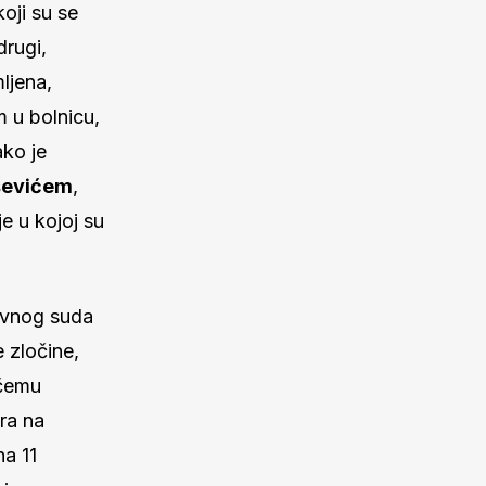
koji su se
 drugi,
ljena,
 u bolnicu,
ako je
ševićem
,
e u kojoj su
zivnog suda
 zločine,
 čemu
ra na
na 11