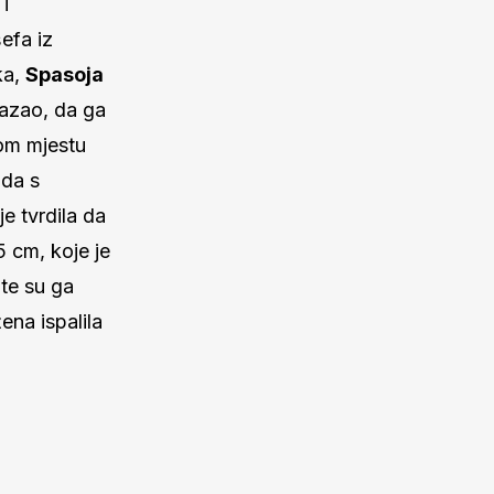
i
efa iz
ka,
Spasoja
kazao, da ga
nom mjestu
ada s
e tvrdila da
5 cm, koje je
 te su ga
ena ispalila