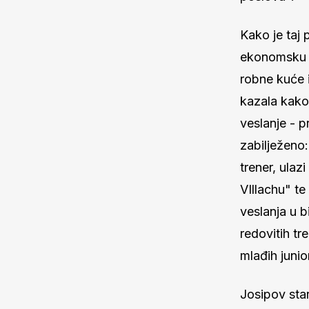
Kako je taj
ekonomsku š
robne kuće i
kazala kako 
veslanje - p
zabilježeno
trener, ulaz
VIllachu" te
veslanja u b
redovitih tr
mlađih junio
Josipov stari