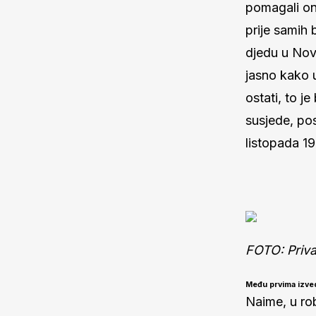
pomagali on
prije samih 
djedu u Novi
jasno kako u
ostati, to j
susjede, pos
listopada 19
FOTO: Priv
Među prvima izved
Naime, u rob