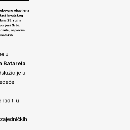
 Vukovaru obavljena
staci hrvatskog
dana 25. rujna
unjeni Srbi,
 civile, najvećim
rvatskih
ne u
a Batarela
.
služio je u
jedeće
raditi u
zajedničkih