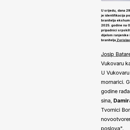
U srijedu, dana 29
je identifikacija
branitelja ekshum
2025. godine na O
pripadnici srpskih 
dijelom ranjenike
branitelja
Zorislav
Josip Batar
Vukovaru ka
U Vukovaru 
mornarici. 
godine rađa
sina,
Damir
Tvornici Bo
novootvoren
poslova".