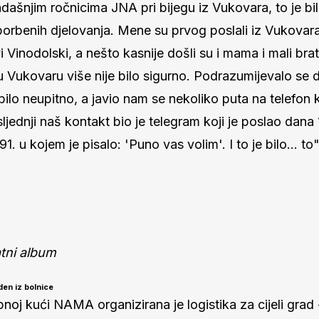
dašnjim ročnicima JNA pri bijegu iz Vukovara, to je bi
borbenih djelovanja. Mene su prvog poslali iz Vukovara
 Vinodolski, a nešto kasnije došli su i mama i mali brat, 
 Vukovaru više nije bilo sigurno. Podrazumijevalo se d
e bilo neupitno, a javio nam se nekoliko puta na telefon
ljednji naš kontakt bio je telegram koji je poslao dana 
91. u kojem je pisalo: 'Puno vas volim'. I to je bilo… to"
atni album
en iz bolnice
noj kući NAMA organizirana je logistika za cijeli grad 