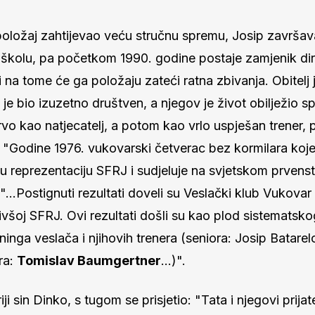
 položaj zahtijevao veću stručnu spremu, Josip završav
kolu, pa početkom 1990. godine postaje zamjenik dir
 na tome će ga položaju zateći ratna zbivanja. Obitelj 
je bio izuzetno društven, a njegov je život obilježio s
rvo kao natjecatelj, a potom kao vrlo uspješan trener, p
: "Godine 1976. vukovarski četverac bez kormilara koje
i u reprezentaciju SFRJ i sudjeluje na svjetskom prvens
 "…Postignuti rezultati doveli su Veslački klub Vukovar
ivšoj SFRJ. Ovi rezultati došli su kao plod sistematsko
eninga veslača i njihovih trenera (seniora: Josip Batarelo
ra:
Tomislav Baumgertner
…)".
ji sin Dinko, s tugom se prisjetio: "Tata i njegovi prijate