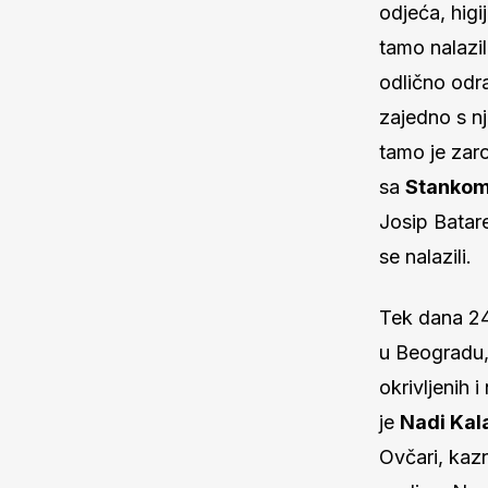
odjeća, higi
tamo nalazil
odlično odr
zajedno s n
tamo je zaro
sa
Stankom
Josip Batare
se nalazili.
Tek dana 24
u Beogradu, 
okrivljenih 
je
Nadi Kal
Ovčari, kazn