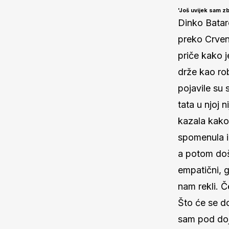
'Još uvijek sam z
Dinko Batar
preko Crveno
priče kako j
drže kao rob
pojavile su
tata u njoj 
kazala kako 
spomenula i 
a potom došli
empatični, 
nam rekli. Č
Što će se do
sam pod doj