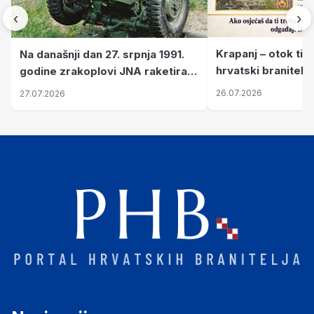
‹
›
Krapanj – otok tiš
Na današnji dan 27. srpnja 1991.
hrvatski branitelj
godine zrakoplovi JNA raketirali
pronalaze mir
su vojarnu i obučni centar "Nikola
26.07.2026
27.07.2026
Šubić Zrinski" popularno zvanu
"Opatovačka pustara"