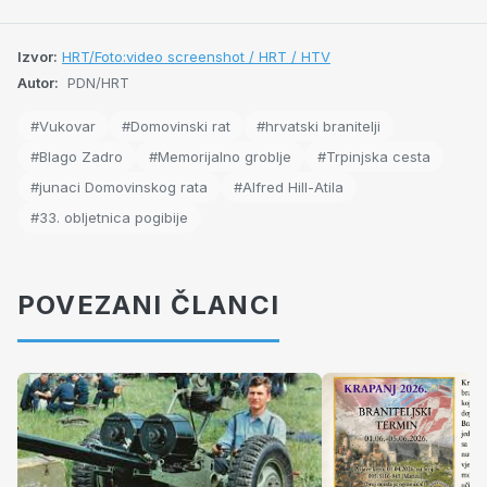
Izvor:
HRT/Foto:video screenshot / HRT / HTV
Autor:
PDN/HRT
#Vukovar
#Domovinski rat
#hrvatski branitelji
#Blago Zadro
#Memorijalno groblje
#Trpinjska cesta
#junaci Domovinskog rata
#Alfred Hill-Atila
#33. obljetnica pogibije
POVEZANI ČLANCI