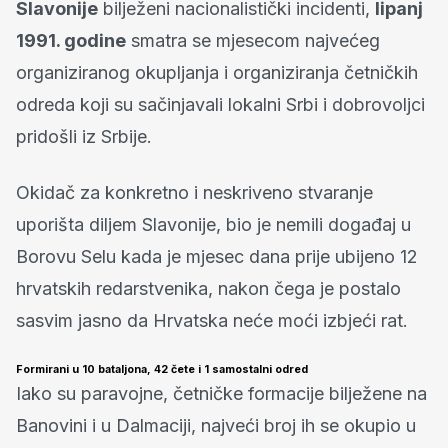
Slavonije
bilježeni nacionalistički incidenti,
lipanj
1991. godine
smatra se mjesecom najvećeg
organiziranog okupljanja i organiziranja četničkih
odreda koji su sačinjavali lokalni Srbi i dobrovoljci
pridošli iz Srbije.
Okidač za konkretno i neskriveno stvaranje
uporišta diljem Slavonije, bio je nemili događaj u
Borovu Selu kada je mjesec dana prije ubijeno 12
hrvatskih redarstvenika, nakon čega je postalo
sasvim jasno da Hrvatska neće moći izbjeći rat.
Formirani u 10 bataljona, 42 čete i 1 samostalni odred
Iako su paravojne, četničke formacije bilježene na
Banovini i u Dalmaciji, najveći broj ih se okupio u