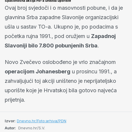
Spasonosna akcija HV-a uništila uporište
Ovaj broj svjedoči i o masovnosti pobune, i da je
glavnina Srba zapadne Slavonije organizacijski
ušla u sastav TO-a. Ukupno je, po podacima s
početka rujna 1991., pod oružjem u
Zapadnoj
Slavoniji bilo 7.800 pobunjenih Srba
.
Novo Zvečevo oslobođeno je vrlo značajnom
operacijom Johanesberg
u prosincu 1991., a
zahvaljujući toj akciji uništeno je neprijateljsko
uporište koje je Hrvatskoj bila gotovo najveća
prijetnja.
Izvor:
Dnevno.hr/Foto:arhiva/PDN
Autor:
Dnevno.hr/S.V.