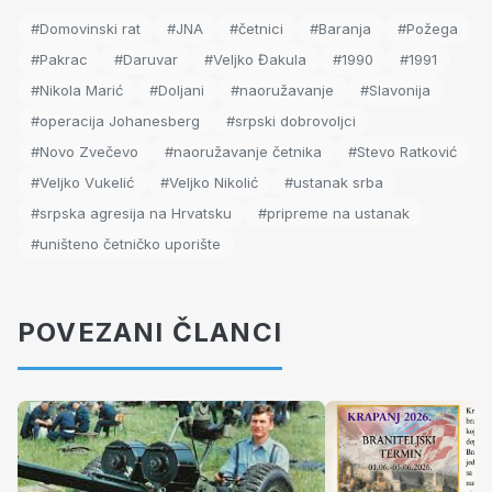
#Domovinski rat
#JNA
#četnici
#Baranja
#Požega
#Pakrac
#Daruvar
#Veljko Đakula
#1990
#1991
#Nikola Marić
#Doljani
#naoružavanje
#Slavonija
#operacija Johanesberg
#srpski dobrovoljci
#Novo Zvečevo
#naoružavanje četnika
#Stevo Ratković
#Veljko Vukelić
#Veljko Nikolić
#ustanak srba
#srpska agresija na Hrvatsku
#pripreme na ustanak
#uništeno četničko uporište
POVEZANI ČLANCI