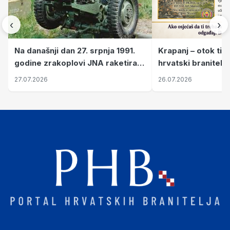
‹
›
Krapanj – otok tiš
Na današnji dan 27. srpnja 1991.
hrvatski branitelj
godine zrakoplovi JNA raketirali
pronalaze mir
su vojarnu i obučni centar "Nikola
26.07.2026
27.07.2026
Šubić Zrinski" popularno zvanu
"Opatovačka pustara"