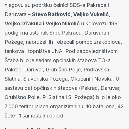
njegovu su podršku čelnici SDS-a Pakraca i
Daruvara –
Stevo Ratković, Veljko Vukelić,
Veljko Džakula i Veljko Nikolić
u kolovozu 1991.
podigli na ustanak Srbe Pakraca, Daruvara i
Požege, naoružali ih i obećali pomoć zrakoplova,
tenkova i topništva JNA. Pod zapovjedništvom
Štaba bilo je sedam općinskih štabova TO-a:
Pakrac, Daruvar, Grubišno Polje, Podravska
Slatina, Slavonska Požega, Okučani i Novska. U
sastavu pet općinskih štabova (Pakrac, Daruvar,
Grubišno Polje, P. Slatina i S. Požega) bilo je oko
7.000 teritorijalaca organiziranih u 10 bataljona, 42
čete i 1 samostalni odred.