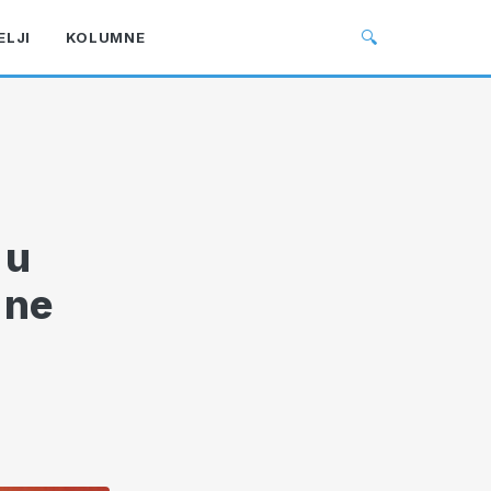
🔍
ELJI
KOLUMNE
 u
 ne