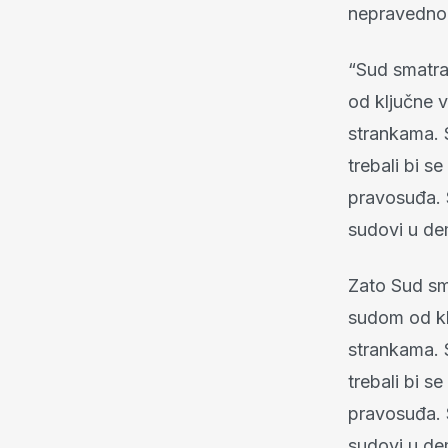
nepravedno
“Sud smatra
od ključne v
strankama. S
trebali bi s
pravosuđa. 
sudovi u de
Zato Sud sm
sudom od kl
strankama. S
trebali bi s
pravosuđa. 
sudovi u de