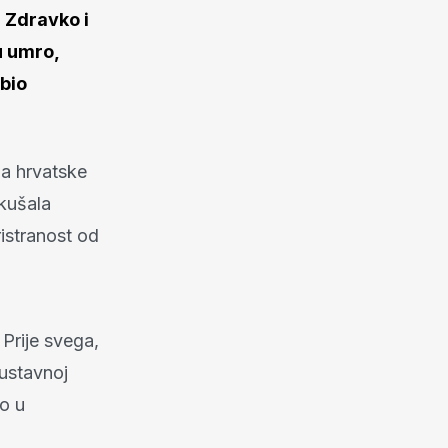
h Zdravko i
u umro,
 bio
ja hrvatske
kušala
ristranost od
 Prije svega,
 ustavnoj
io u