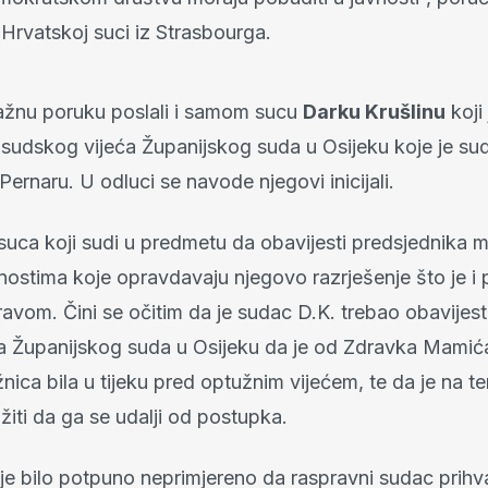
Hrvatskoj suci iz Strasbourga.
ažnu poruku poslali i samom sucu
Darku Krušlinu
koji 
 sudskog vijeća Županijskog suda u Osijeku koje je sud
ernaru. U odluci se navode njegovi inicijali.
suca koji sudi u predmetu da obavijesti predsjednika
nostima koje opravdavaju njegovo razrješenje što je i
avom. Čini se očitim da je sudac D.K. trebao obavijesti
a Županijskog suda u Osijeku da je od Zdravka Mamića
nica bila u tijeku pred optužnim vijećem, te da je na t
žiti da ga se udalji od postupka.
je bilo potpuno neprimjereno da raspravni sudac prihva