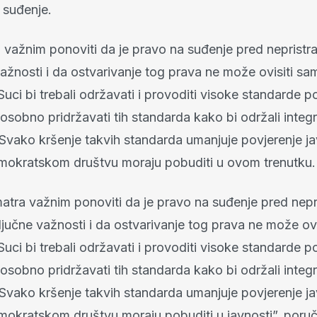
 suđenje.
 važnim ponoviti da je pravo na suđenje pred neprist
ažnosti i da ostvarivanje tog prava ne može ovisiti sa
uci bi trebali održavati i provoditi visoke standarde p
e osobno pridržavati tih standarda kako bi održali integr
Svako kršenje takvih standarda umanjuje povjerenje ja
mokratskom društvu moraju pobuditi u ovom trenutku.
atra važnim ponoviti da je pravo na suđenje pred nepr
jučne važnosti i da ostvarivanje tog prava ne može ov
uci bi trebali održavati i provoditi visoke standarde p
e osobno pridržavati tih standarda kako bi održali integr
Svako kršenje takvih standarda umanjuje povjerenje ja
mokratskom društvu moraju pobuditi u javnosti”, poruči