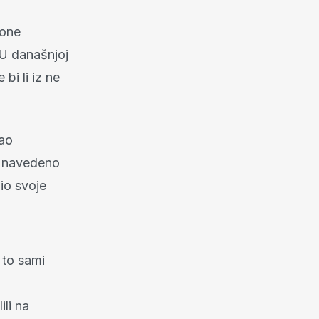
 one
 U današnjoj
bi li iz ne
.
šao
, navedeno
bio svoje
 to sami
ili na