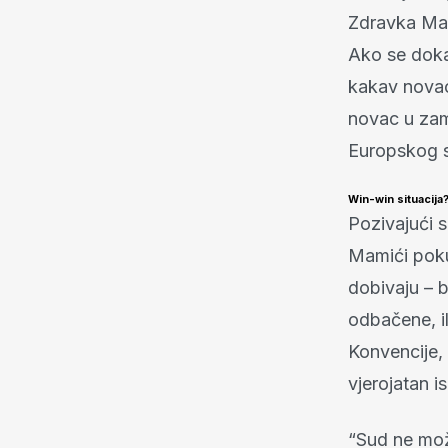
Zdravka Mami
Ako se dokaž
kakav novac
novac u zam
Europskog s
Win-win situacija
Pozivajući s
Mamići pokuš
dobivaju – b
odbačene, il
Konvencije,
vjerojatan i
“Sud ne mož