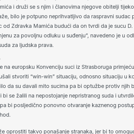
ća i druži se s njim i članovima njegove obitelji tijek
e, bilo je potpuno neprihvatljivo da raspravni sudac p
 od Zdravka Mamića budući da on tvrdi da je sucu D.
jenu za povoljnu odluku u suđenju”, navedeno je u odl
uda za ljudska prava.
?
e na europsku Konvenciju suci iz Strasboruga primjećuj
ali stvoriti “win-win” situaciju, odnosno situaciju u ko
ilo da su davali mito sucima pa bi optužbe protiv njih b
i bi se žalili na nepostojanje nepristranog suda i utvrdi
 pa bi posljedično ponovno otvaranje kaznenog postup
shod.
e oprostiti takvo ponašanje stranaka, jer bi to omoguć