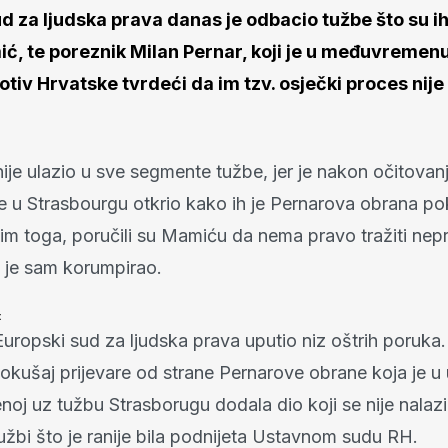
d za ljudska prava danas je odbacio tužbe što su i
ć, te poreznik Milan Pernar, koji je u međuvremen
rotiv Hrvatske tvrdeći da im tzv. osječki proces nije
ije ulazio u sve segmente tužbe, jer je nakon očitovan
e u Strasbourgu otkrio kako ih je Pernarova obrana po
sim toga, poručili su Mamiću da nema pravo tražiti nep
 je sam korumpirao.
t
Europski sud za ljudska prava uputio niz oštrih poruka.
pokušaj prijevare od strane Pernarove obrane koja je u
enoj uz tužbu Strasborugu dodala dio koji se nije nalaz
tužbi što je ranije bila podnijeta Ustavnom sudu RH.