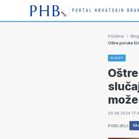
›
Početna
Blog
Oštre poruke EU
VIJESTI
Oštre
sluča
može 
29.08.2024 17:
PODIJELI:
FA