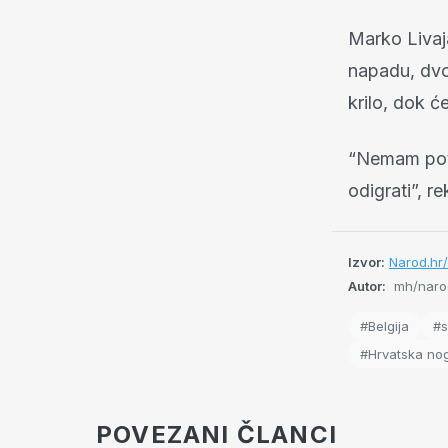
Marko Livaj
napadu, dvo
krilo, dok će
“Nemam potr
odigrati”, r
Izvor:
Narod.hr
Autor:
mh/naro
#Belgija
#s
#Hrvatska no
POVEZANI ČLANCI