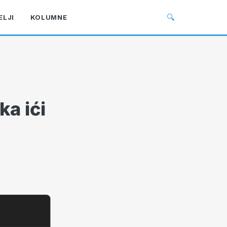
🔍
ELJI
KOLUMNE
ka ići