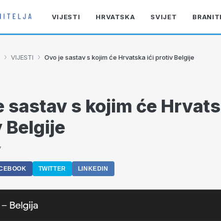
VIJESTI
HRVATSKA
SVIJET
BRANIT
›
›
VIJESTI
Ovo je sastav s kojim će Hrvatska ići protiv Belgije
e sastav s kojim će Hrvats
 Belgije
7
CEBOOK
TWITTER
LINKEDIN