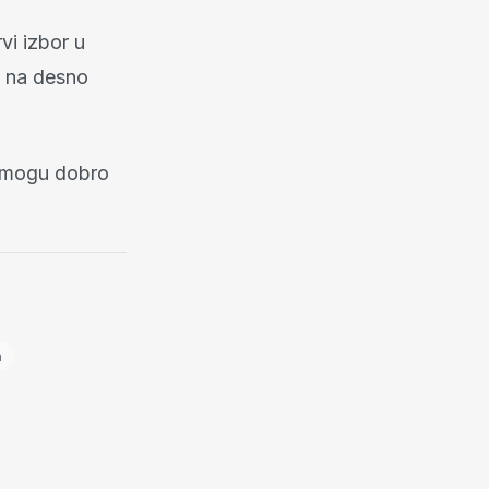
vi izbor u
e na desno
i mogu dobro
a