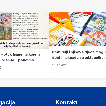
Branitelji i njihova djeca mogu
 – otok tišine na kojem
dobiti naknadu za udžbenike:
i branitelji ponovno
zahtjevi se podnose do 31.
26.07.2026
ze mir
6
listopada
gacija
Kontakt