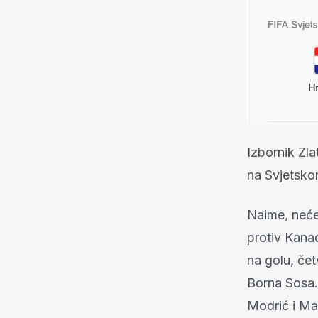
Izbornik Zl
na Svjetsko
Naime, neće
protiv Kana
na golu, čet
Borna Sosa.
Modrić i Ma