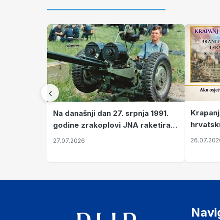
‹
Krapanj
Na današnji dan 27. srpnja 1991.
hrvatsk
godine zrakoplovi JNA raketirali
pronala
su vojarnu i obučni centar "Nikola
26.07.202
27.07.2026
Šubić Zrinski" popularno zvanu
"Opatovačka pustara"
Navi