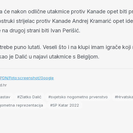
a će nakon odlične utakmice protiv Kanade opet biti pr
struki strijelac protiv Kanade Andrej Kramarić opet id
 na drugoj strani biti Ivan Perišić.
ebe puno lutati. Veseli što i na klupi imam igrače koj
ekao je Dalić u najavi utakmice s Belgijom.
/PDN/Foto:screenshot/Google
d.hr
astav
#Zlatko Dalić
#svjetsko nogometno prvenstvo
#Hrvatsk
gometna reprezentacija
#SP Katar 2022