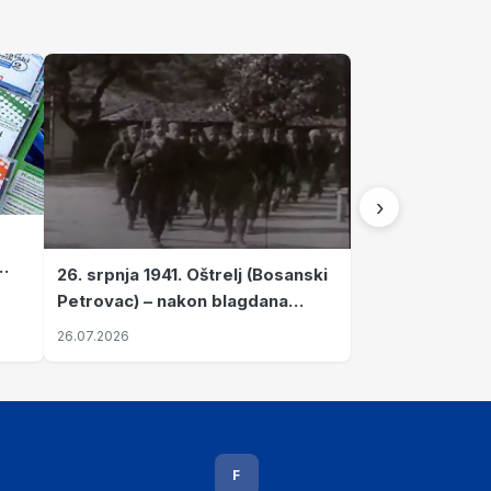
›
26. srpnja 1941. Oštrelj (Bosanski
Petrovac) – nakon blagdana
Svete Ane izvršen napad srpskih
26.07.2026
ustanika na vlak s ženama i
djecom
F