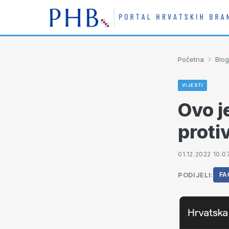
›
Početna
Blog
VIJESTI
Ovo j
protiv
01.12.2022 10:0
PODIJELI:
FA