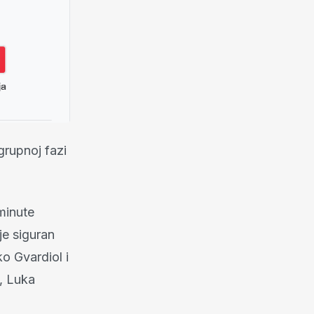
grupnoj fazi
minute
je siguran
o Gvardiol i
, Luka