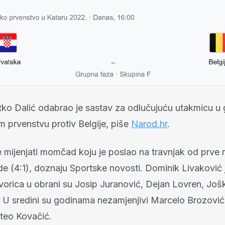
atko Dalić odabrao je sastav za odlučujuću utakmicu u 
m prvenstvu protiv Belgije, piše
Narod.hr
.
 mijenjati momčad koju je poslao na travnjak od prve 
de (4:1), doznaju Sportske novosti. Dominik Livaković 
vorica u obrani su Josip Juranović, Dejan Lovren, Jošk
 U sredini su godinama nezamjenjivi Marcelo Brozović
teo Kovačić.