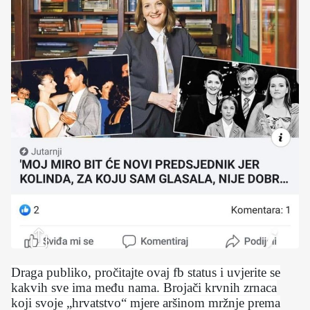
Draga publiko, pročitajte ovaj fb status i uvjerite se
kakvih sve ima među nama. Brojači krvnih zrnaca
koji svoje „hrvatstvo“ mjere aršinom mržnje prema