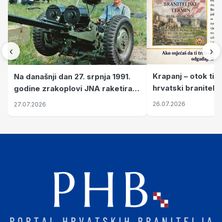
‹
›
Krapanj – otok tiš
Na današnji dan 27. srpnja 1991.
hrvatski branitelj
godine zrakoplovi JNA raketirali
pronalaze mir
su vojarnu i obučni centar "Nikola
26.07.2026
27.07.2026
Šubić Zrinski" popularno zvanu
"Opatovačka pustara"