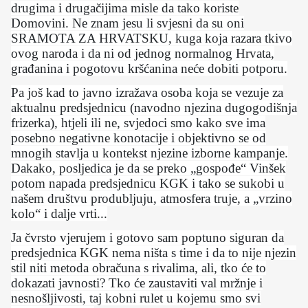
drugima i drugačijima misle da tako koriste
Domovini. Ne znam jesu li svjesni da su oni
SRAMOTA ZA HRVATSKU, kuga koja razara tkivo
ovog naroda i da ni od jednog normalnog Hrvata,
građanina i pogotovu kršćanina neće dobiti potporu.
Pa još kad to javno izražava osoba koja se vezuje za
aktualnu predsjednicu (navodno njezina dugogodišnja
frizerka), htjeli ili ne, svjedoci smo kako sve ima
posebno negativne konotacije i objektivno se od
mnogih stavlja u kontekst njezine izborne kampanje.
Dakako, posljedica je da se preko „gospođe“ Vinšek
potom napada predsjednicu KGK i tako se sukobi u
našem društvu produbljuju, atmosfera truje, a „vrzino
kolo“ i dalje vrti...
Ja čvrsto vjerujem i gotovo sam poptuno siguran da
predsjednica KGK nema ništa s time i da to nije njezin
stil niti metoda obračuna s rivalima, ali, tko će to
dokazati javnosti? Tko će zaustaviti val mržnje i
nesnošljivosti, taj kobni rulet u kojemu smo svi