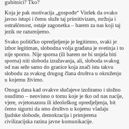
gubitnici? Tko?
Koja je pak motivacija „gospođe“ Vinšek da ovako
javno istupi i čemu služe taj primitivizam, mržnja i
ostrašćenost, ostaje zagonetka – barem za nas koji taj
jezik ne razumijemo.
Svako političko opredjeljenje je legitimno, svaki je
izbor legitiman, slobodna volja građana je svetinja i to
nije sporno. Nije sporna (ili barem ne bi smjela biti
sporna) niti sloboda izražavanja, ali, sloboda svakog
od nas seže samo do granice koja znači istu takvu
slobodu za svakog drugog člana društva u okruženju
u kojemu živimo.
Onoga dana kad ovakve slučajeve izoliramo i složno
osudimo – neovisno o tomu koje je tko od nas nacije,
vjere, svjetonazora ili ideološkog opredjeljenja, bit
ćemo sigurni da smo društvo u kojemu vladaju
ljudske slobode, demokracija i primjerena
civilizacijska razina javne komunikacije.