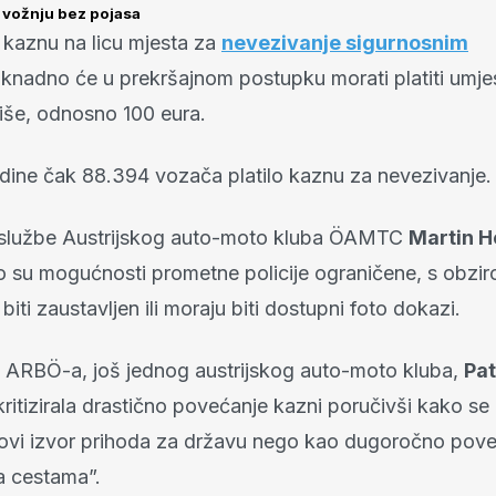
 vožnju bez pojasa
 kaznu na licu mjesta za
nevezivanje sigurnosnim
knadno će u prekršajnom postupku morati platiti umje
iše, odnosno 100 eura.
odine čak 88.394 vozača platilo kaznu za nevezivanje.
 službe Austrijskog auto-moto kluba ÖAMTC
Martin H
o su mogućnosti prometne policije ograničene, s obzi
iti zaustavljen ili moraju biti dostupni foto dokazi.
a ARBÖ-a, još jednog austrijskog auto-moto kluba,
Pat
kritizirala drastično povećanje kazni poručivši kako se 
ovi izvor prihoda za državu nego kao dugoročno pov
a cestama”.