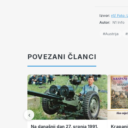
Izvor:
n1/ Foto: 
Autor:
N1 Info
#Austrija
#
POVEZANI ČLANCI
‹
Krapanj
Na današnji dan 27. srpnja 1991.