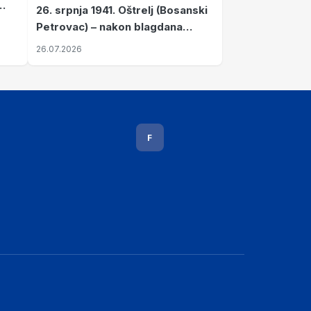
26. srpnja 1941. Oštrelj (Bosanski
Petrovac) – nakon blagdana
Svete Ane izvršen napad srpskih
26.07.2026
ustanika na vlak s ženama i
djecom
F