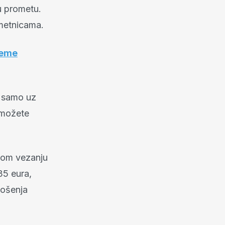
u prometu.
ometnicama.
jeme
o samo uz
 možete
nom vezanju
35 eura,
nošenja