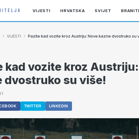
VIJESTI
HRVATSKA
SVIJET
BRANIT
›
›
VIJESTI
Pazite kad vozite kroz Austriju: Nove kazne dvostruko su v
e kad vozite kroz Austriju
 dvostruko su više!
01
CEBOOK
TWITTER
LINKEDIN