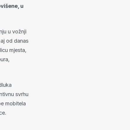
višene, u
ju u vožnji
šaj od danas
licu mjesta,
ura,
dluka
ntivnu svrhu
be mobitela
ce.