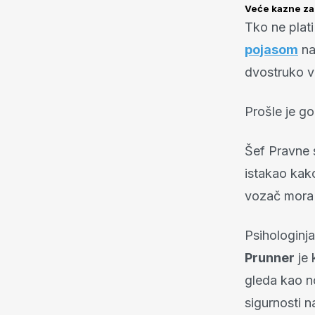
Veće kazne za
Tko ne plati
pojasom
na
dvostruko v
Prošle je g
Šef Pravne
istakao kak
vozač mora b
Psihologinj
Prunner
je 
gleda kao n
sigurnosti n