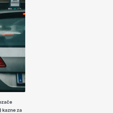
vozače
a) kazne za