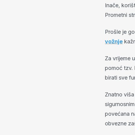
Inače, koriš
Prometni str
Prošle je g
vožnje
kažn
Za vrijeme u
pomoć tzv. 
birati sve f
Znatno viša
sigurnosnim
povećana na
obvezne zaš