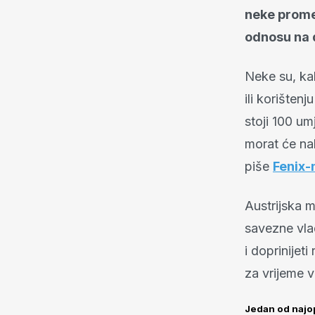
neke prome
odnosu na 
Neke su, kak
ili korišten
stoji 100 um
morat će nak
piše
Fenix
Austrijska 
savezne vla
i doprinijet
za vrijeme v
Jedan od najo