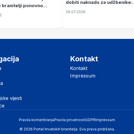
dobiti naknadu za udžbenike:
i branitelji ponovno
zahtjevi se podnose do 31.
26.07.2026
ze mir
6
listopada
gacija
Kontakt
a
Kontakt
Impressum
ka
jske vijesti
ice
Pravila komentiranja
Pravila privatnosti
GDPR
Impressum
© 2026 Portal hrvatskih branitelja. Sva prava pridržana.