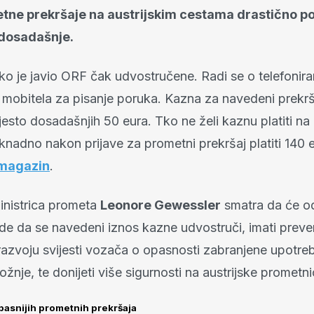
tne prekršaje na austrijskim cestama drastično po
dosadašnje.
o je javio ORF čak udvostručene. Radi se o telefoniran
ju mobitela za pisanje poruka. Kazna za navedeni prekr
jesto dosadašnjih 50 eura. Tko ne želi kaznu platiti na 
nadno nakon prijave za prometni prekršaj platiti 140 e
-magazin
.
ministrica prometa
Leonore Gewessler
smatra da će o
de da se navedeni iznos kazne udvostruči, imati preve
i razvoju svijesti vozača o opasnosti zabranjene upotre
ožnje, te donijeti više sigurnosti na austrijske prometni
pasnijih prometnih prekršaja