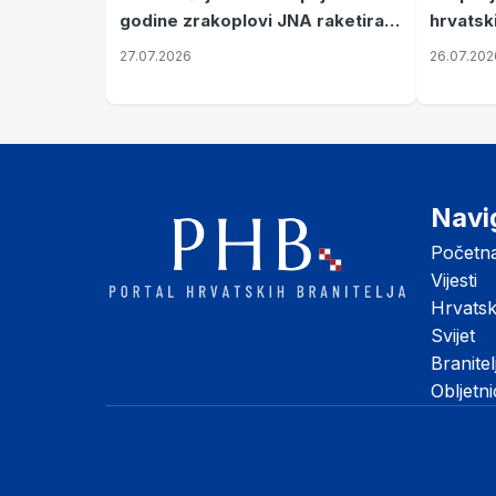
hrvatsk
godine zrakoplovi JNA raketirali
pronala
su vojarnu i obučni centar "Nikola
26.07.202
27.07.2026
Šubić Zrinski" popularno zvanu
"Opatovačka pustara"
Navi
Početn
Vijesti
Hrvats
Svijet
Branitel
Obljetn