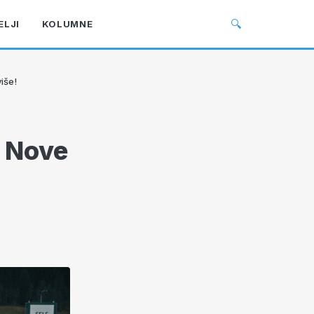
🔍
ELJI
KOLUMNE
iše!
: Nove