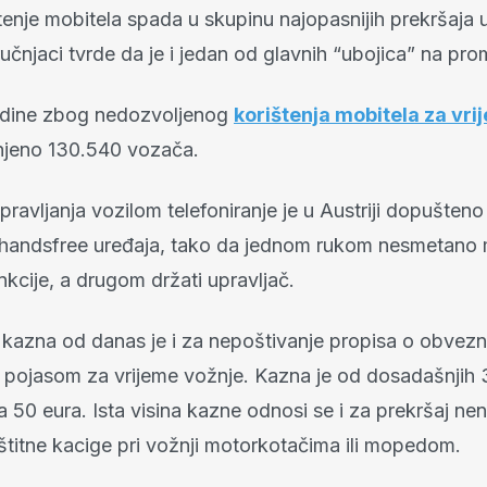
tenje mobitela spada u skupinu najopasnijih prekršaja 
učnjaci tvrde da je i jedan od glavnih “ubojica” na pr
odine zbog nedozvoljenog
korištenja mobitela za vri
jeno 130.540 vozača.
pravljanja vozilom telefoniranje je u Austriji dopušten
handsfree uređaja, tako da jednom rukom nesmetano
unkcije, a drugom držati upravljač.
 kazna od danas je i za nepoštivanje propisa o obvez
 pojasom za vrijeme vožnje. Kazna je od dosadašnjih 
 50 eura. Ista visina kazne odnosi se i za prekršaj ne
titne kacige pri vožnji motorkotačima ili mopedom.