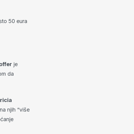
sto 50 eura
offer
je
rom da
ricia
na njih “više
ećanje