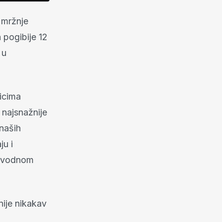
 mržnje
 pogibije 12
 u
icima
 najsnažnije
 naših
ju i
 uvodnom
nije nikakav