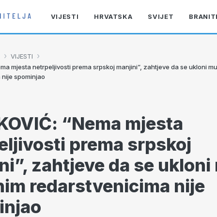
VIJESTI
HRVATSKA
SVIJET
BRANIT
›
›
VIJESTI
a mjesta netrpeljivosti prema srpskoj manjini”, zahtjeve da se ukloni mu
 nije spominjao
KOVIĆ: “Nema mjesta
eljivosti prema srpskoj
ni”, zahtjeve da se ukloni
nim redarstvenicima nije
injao