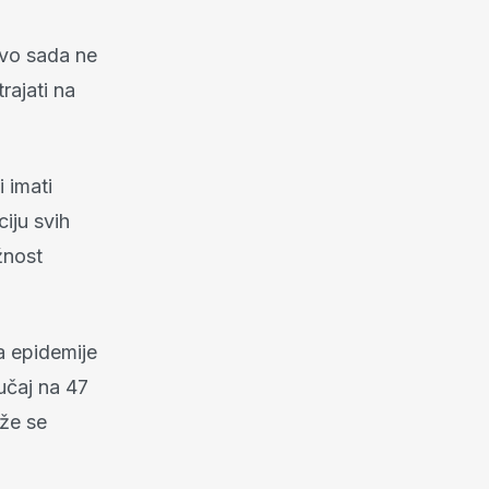
avo sada ne
rajati na
 imati
iju svih
žnost
a epidemije
učaj na 47
ože se