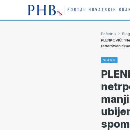
›
Početna
Blog
PLENKOVIĆ: “Nem
redarstvenicima
VIJESTI
PLEN
netrp
manji
ubije
spom