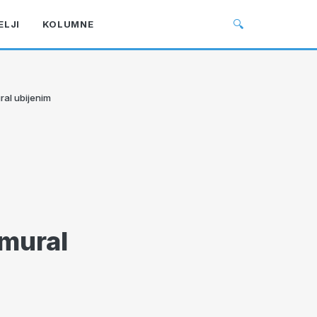
🔍
ELJI
KOLUMNE
ral ubijenim
 mural