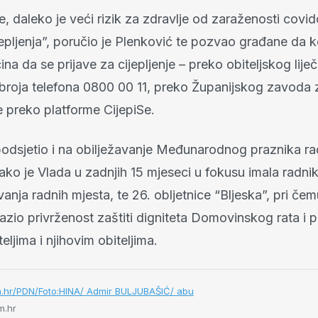
, daleko je veći rizik za zdravlje od zaraženosti cov
jepljenja”, poručio je Plenković te pozvao građane da ko
a da se prijave za cijepljenje – preko obiteljskog lije
broja telefona 0800 00 11, preko Županijskog zavoda 
e preko platforme CijepiSe.
 podsjetio i na obilježavanje Međunarodnog praznika ra
ako je Vlada u zadnjih 15 mjeseci u fokusu imala radni
vanja radnih mjesta, te 26. obljetnice “Bljeska”, pri čem
azio privrženost zaštiti digniteta Domovinskog rata i 
eljima i njihovim obiteljima.
m.hr/PDN/Foto:HINA/ Admir BULJUBAŠIĆ/ abu
m.hr