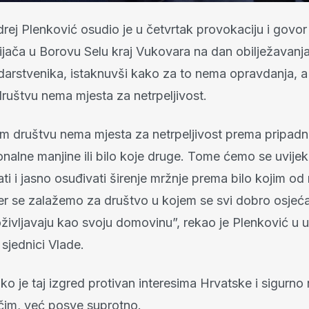
rej Plenković osudio je u četvrtak provokaciju i govor
ijača u Borovu Selu kraj Vukovara na dan obilježavanja
edarstvenika, istaknuvši kako za to nema opravdanja, a
ruštvu nema mjesta za netrpeljivost.
m društvu nema mjesta za netrpeljivost prema pripadn
nalne manjine ili bilo koje druge. Tome ćemo se uvijek
ati i jasno osuđivati širenje mržnje prema bilo kojim od
er se zalažemo za društvo u kojem se svi dobro osjeća
življavaju kao svoju domovinu”, rekao je Plenković u
 sjednici Vlade.
o je taj izgred protivan interesima Hrvatske i sigurno 
čim, već posve suprotno.