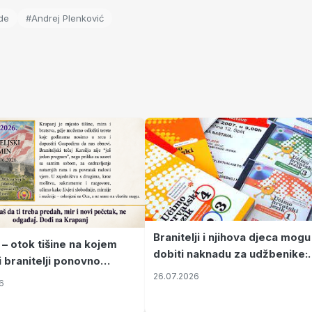
de
#Andrej Plenković
Branitelji i njihova djeca mogu
 – otok tišine na kojem
dobiti naknadu za udžbenike:
i branitelji ponovno
zahtjevi se podnose do 31.
26.07.2026
ze mir
6
listopada