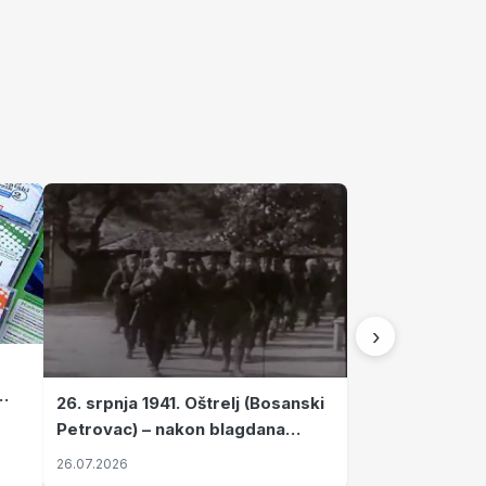
›
26. srpnja 1941. Oštrelj (Bosanski
Petrovac) – nakon blagdana
Svete Ane izvršen napad srpskih
26.07.2026
ustanika na vlak s ženama i