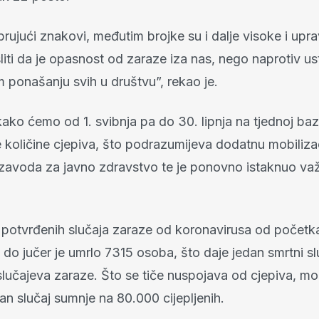
rujući znakovi, međutim brojke su i dalje visoke i upr
iti da je opasnost od zaraze iza nas, nego naprotiv ust
ponašanju svih u društvu”, rekao je.
ako ćemo od 1. svibnja pa do 30. lipnja na tjednoj bazi
 količine cjepiva, što podrazumijeva dodatnu mobilizac
 zavoda za javno zdravstvo te je ponovno istaknuo va
potvrđenih slučaja zaraze od koronavirusa od početk
 do jučer je umrlo 7315 osoba, što daje jedan smrtni sl
slučajeva zaraze. Što se tiče nuspojava od cjepiva, m
an slučaj sumnje na 80.000 cijepljenih.