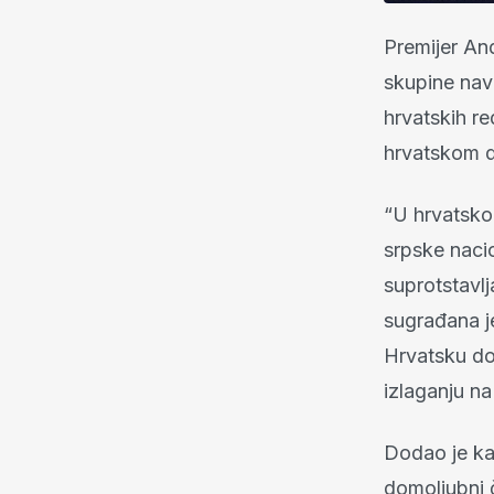
Premijer And
skupine nav
hrvatskih r
hrvatskom d
“U hrvatsko
srpske nacio
suprotstavlj
sugrađana j
Hrvatsku do
izlaganju na
Dodao je kak
domoljubni 