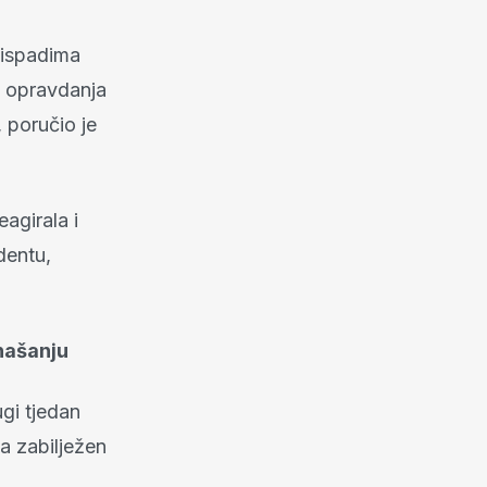
m ispadima
va opravdanja
, poručio je
eagirala i
dentu,
našanju
gi tjedan
a zabilježen