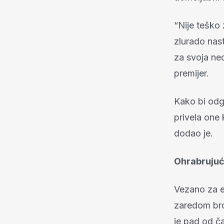
“Nije teško 
zlurado nast
za svoja ned
premijer.
Kako bi odgo
privela one 
dodao je.
Ohrabrujuć
Vezano za e
zaredom bro
je pad od č