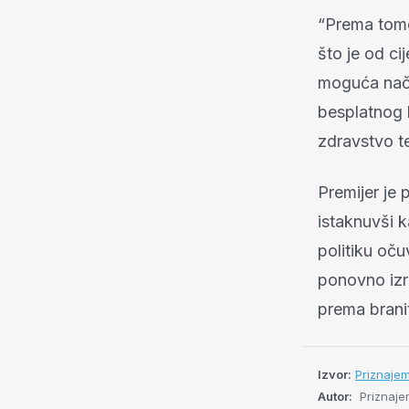
“Prema tome
što je od ci
moguća način
besplatnog 
zdravstvo t
Premijer je
istaknuvši k
politiku oču
ponovno izr
prema branit
Izvor:
Priznaje
Autor:
Priznaje