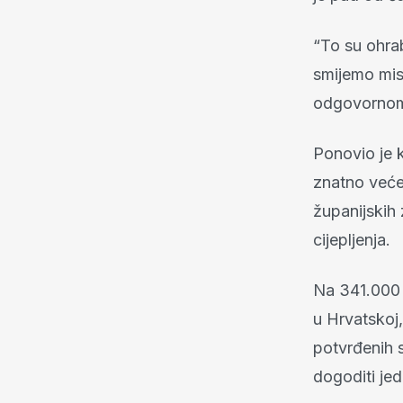
“To su ohrab
smijemo misl
odgovornom 
Ponovio je k
znatno veće
županijskih
cijepljenja.
Na 341.000 
u Hrvatskoj,
potvrđenih 
dogoditi jed