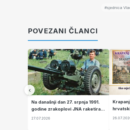
#sjednica Vla
POVEZANI ČLANCI
‹
Krapanj
Na današnji dan 27. srpnja 1991.
hrvatsk
godine zrakoplovi JNA raketirali
pronala
su vojarnu i obučni centar "Nikola
26.07.202
27.07.2026
Šubić Zrinski" popularno zvanu
"Opatovačka pustara"