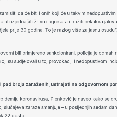
zamisliti da će biti i onih koji će u takvim nedopustivi
ojati izjednačiti žrtvu i agresora i tražiti nekakva jalo
jela prije 30 godina. To je razlog više za jasnu osudu”
vorni bili primjereno sankcionirani, policija je odmah r
koji su sudjelovali u toj provokaciji i nedopustivom inci
i pad broja zaraženih, ustrajati na odgovornom po
pidemiju koronavirusa, Plenković je naveo kako se dru
j slučajeva zaraze smanjuje – u posljednjih sedam dan
ak 22 posto.