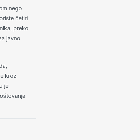
idom nego
riste četiri
čnika, preko
za javno
da,
ke kroz
u je
poštovanja