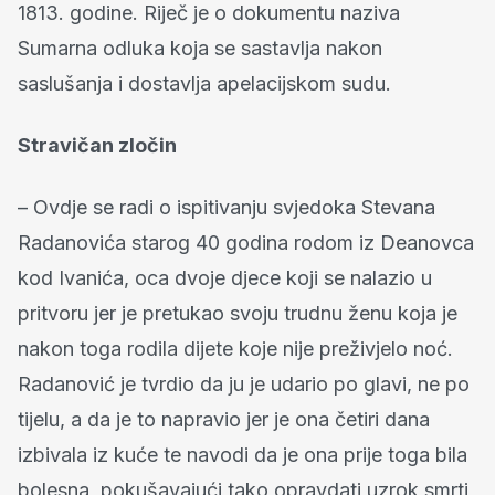
1813. godine. Riječ je o dokumentu naziva
Sumarna odluka koja se sastavlja nakon
saslušanja i dostavlja apelacijskom sudu.
Stravičan zločin
– Ovdje se radi o ispitivanju svjedoka Stevana
Radanovića starog 40 godina rodom iz Deanovca
kod Ivanića, oca dvoje djece koji se nalazio u
pritvoru jer je pretukao svoju trudnu ženu koja je
nakon toga rodila dijete koje nije preživjelo noć.
Radanović je tvrdio da ju je udario po glavi, ne po
tijelu, a da je to napravio jer je ona četiri dana
izbivala iz kuće te navodi da je ona prije toga bila
bolesna, pokušavajući tako opravdati uzrok smrti