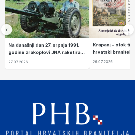
‹
›
Krapanj – otok tiš
Na današnji dan 27. srpnja 1991.
hrvatski branitelj
godine zrakoplovi JNA raketirali
pronalaze mir
su vojarnu i obučni centar "Nikola
26.07.2026
27.07.2026
Šubić Zrinski" popularno zvanu
"Opatovačka pustara"