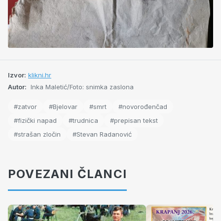
Izvor:
klikni.hr
Autor:
Inka Maletić/Foto: snimka zaslona
#zatvor
#Bjelovar
#smrt
#novorođenčad
#fizički napad
#trudnica
#prepisan tekst
#strašan zločin
#Stevan Radanović
POVEZANI ČLANCI