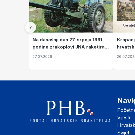
‹
Krapanj
Na današnji dan 27. srpnja 1991.
hrvatsk
godine zrakoplovi JNA raketirali
pronala
su vojarnu i obučni centar "Nikola
26.07.202
27.07.2026
Šubić Zrinski" popularno zvanu
"Opatovačka pustara"
Navi
Početn
Vijesti
Hrvats
Svijet