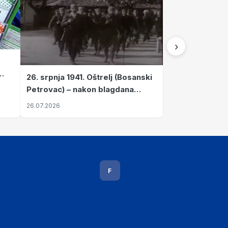
›
26. srpnja 1941. Oštrelj (Bosanski
Petrovac) – nakon blagdana
Svete Ane izvršen napad srpskih
26.07.2026
ustanika na vlak s ženama i
djecom
F