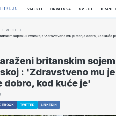
VIJESTI
HRVATSKA
SVIJET
BRANIT
›
›
VIJESTI
itanskim sojem u Hrvatskoj : 'Zdravstveno mu je stanje dobro, kod kuće je
zaraženi britanskim sojem
skoj : 'Zdravstveno mu je
e dobro, kod kuće je'
8
CEBOOK
TWITTER
LINKEDIN