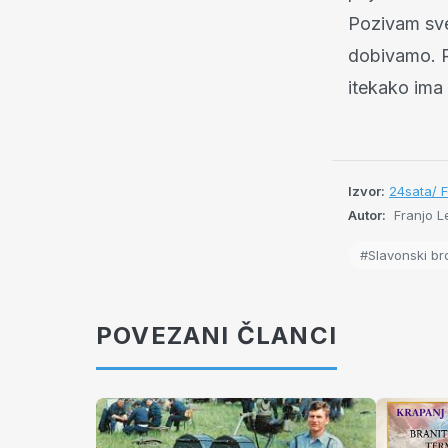
Pozivam sve 
dobivamo. R
itekako ima 
Izvor:
24sata/ F
Autor:
Franjo L
#Slavonski br
POVEZANI ČLANCI