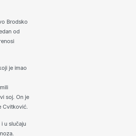
tvo Brodsko
jedan od
renosi
oji je imao
m
mili
i soj. On je
e Cvitković.
i u slučaju
gnoza.