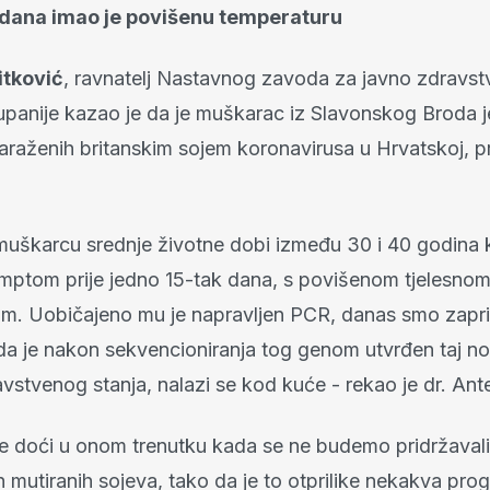
5 dana imao je povišenu temperaturu
itković
, ravnatelj Nastavnog zavoda za javno zdravs
panije kazao je da je muškarac iz Slavonskog Broda 
zaraženih britanskim sojem koronavirusa u Hrvatskoj, p
 muškarcu srednje životne dobi između 30 i 40 godina k
mptom prije jedno 15-tak dana, s povišenom tjelesno
m. Uobičajeno mu je napravljen PCR, danas smo zapri
da je nakon sekvencioniranja tog genom utvrđen taj nov
stvenog stanja, nalazi se kod kuće - rekao je dr. Ant
će doći u onom trenutku kada se ne budemo pridržavali 
 mutiranih sojeva, tako da je to otprilike nekakva pro