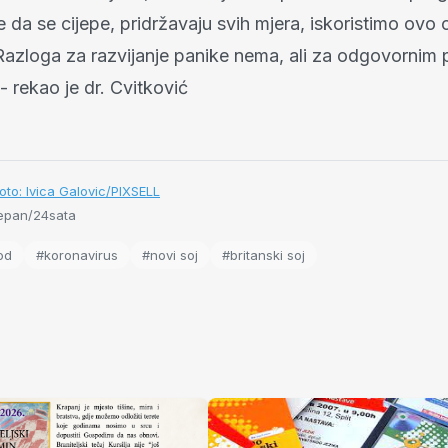
da se cijepe, pridržavaju svih mjera, iskoristimo ovo 
azloga za razvijanje panike nema, ali za odgovornim
- rekao je dr. Cvitković
oto: Ivica Galovic/PIXSELL
epan/24sata
od
#koronavirus
#novi soj
#britanski soj