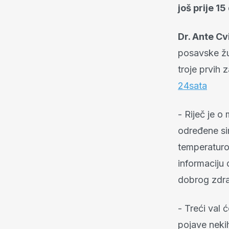
još prije 1
Dr. Ante Cv
posavske žu
troje prvih 
24sata
- Riječ je o
određene si
temperaturo
informaciju 
dobrog zdrav
- Treći val 
pojave nekih