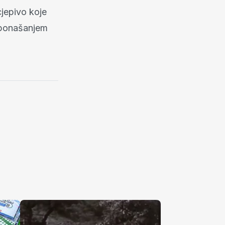
cjepivo koje
 ponašanjem