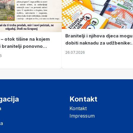
Branitelji i njihova djeca mogu
 – otok tišine na kojem
dobiti naknadu za udžbenike:
i branitelji ponovno
zahtjevi se podnose do 31.
26.07.2026
ze mir
6
listopada
gacija
Kontakt
a
Kontakt
Impressum
ka