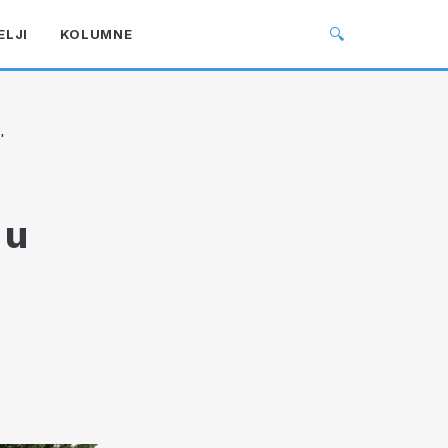
🔍
ELJI
KOLUMNE
'
 u