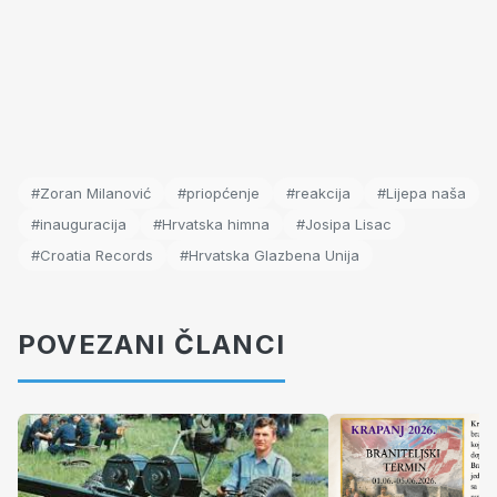
#Zoran Milanović
#priopćenje
#reakcija
#Lijepa naša
#inauguracija
#Hrvatska himna
#Josipa Lisac
#Croatia Records
#Hrvatska Glazbena Unija
POVEZANI ČLANCI