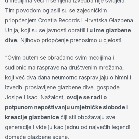
u medijima većini se njena izvedba nije svidjela.
Tim povodom oglasili su se zajedničkim
priopćenjem Croatia Records i Hrvatska Glazbena
Unija, koji su se javnosti obratili
i u ime glazbene
dive
. Njihovo priopćenje prenosimo u cjelosti.
“Ovim putem se obraćamo svim medijima i
sudionicima rasprave na društvenim mrežama,
koji već dva dana neumorno raspravljaju o himni i
izvedbi proslavljene glazbene dive, gospođe
Josipe Lisac. Nažalost,
ovdje se radi o
potpunom nepoštivanju umjetničke slobode i
kreacije glazbenice
čiji stil obožavaju sve
generacije i vide ju kao jednu od najvećih legendi
domaće glazbene scene.