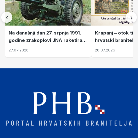
‹
›
Krapanj – otok tiš
Na današnji dan 27. srpnja 1991.
hrvatski branitelj
godine zrakoplovi JNA raketirali
pronalaze mir
su vojarnu i obučni centar "Nikola
26.07.2026
27.07.2026
Šubić Zrinski" popularno zvanu
"Opatovačka pustara"