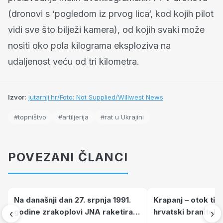
(dronovi s ‘pogledom iz prvog lica‘, kod kojih pilot
vidi sve što bilježi kamera), od kojih svaki može
nositi oko pola kilograma eksploziva na
udaljenost veću od tri kilometra.
Izvor:
jutarnji.hr/Foto: Not Supplied/Willwest News
#topništvo
#artiljerija
#rat u Ukrajini
POVEZANI ČLANCI
Na današnji dan 27. srpnja 1991.
Krapanj – otok tiš
godine zrakoplovi JNA raketirali
hrvatski branitelj
‹
›