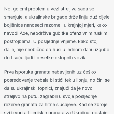
No, golemi problem u vezi streljiva sada se
smanjuje, a ukrajinske brigade drže liniju duž cijele
bojišnice nanoseći razorne i u krajnjoj mjeri, kako
navodi Axe, neodržive gubitke ofenzivnim ruskim
postrojbama. U posljednje vrijeme, kako stoji
dalje, nije neobično da Rusi u jednom danu izgube
do tisuću ljudi i desetke oklopnih vozila.
Prva isporuka granata nabavljenih uz češko
posredovanje trebala bi stići tek u lipnju, no čini se
da su ukrajinski topnici, znajući da je novo
streljivo na putu, zagrabili u svoje posljednje
rezerve granata za hitne slučajeve. Kad se zbroje
svi izvori artiljerijskih granata za Ukrajinu, postaje