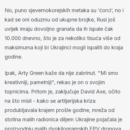
No, puno sjevernokorejskih metaka su ‘ćorci‘, no i
kad se oni oduzmu od ukupne brojke, Rusi još
uvijek imaju dovoljno granata da ih ispale čak
10.000 dnevno, što je za nekoliko tisuća više od
maksimuma koji bi Ukrajinci mogli ispaliti do kraja
godine.
Ipak, Arty Green kaže da nije zabrinut. "Mi smo
kreativniji, pametniji", rekao je on o svojim
topnicima. Pritom je, zaključuje David Axe, očito
na što misli - kako se artiljerijska kriza
produbljavala krajem prošle godine, mreža od
stotina malih radionica diljem Ukrajine pojačala je
proizvodnju malih dvokilogramskih FPV dronova