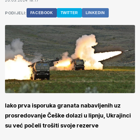
20.03.2024 18:17
PODIJELI:
FACEBOOK
TWITTER
LINKEDIN
Iako prva isporuka granata nabavljenih uz
prosredovanje Češke dolazi u lipnju, Ukrajinci
su već počeli trošiti svoje rezerve