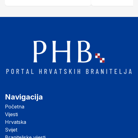
Šubić Zrinski" popularno zvanu
"Opatovačka pustara"
Navigacija
Početna
Vijesti
Hrvatska
Svijet
Braniteljske vijesti