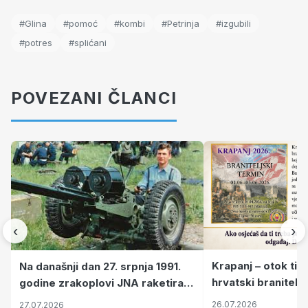
#Glina
#pomoć
#kombi
#Petrinja
#izgubili
#potres
#splićani
POVEZANI ČLANCI
‹
›
Krapanj – otok tiš
Na današnji dan 27. srpnja 1991.
hrvatski branitelj
godine zrakoplovi JNA raketirali
pronalaze mir
su vojarnu i obučni centar "Nikola
26.07.2026
27.07.2026