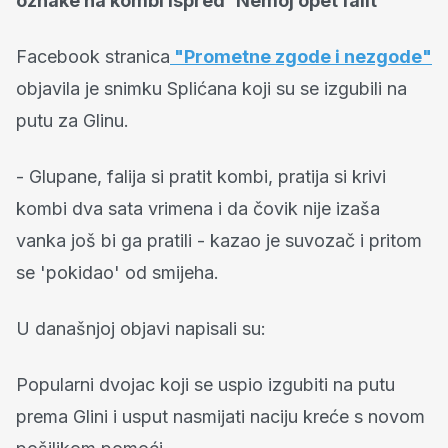
oznake na kombi ispred 'Nemoj opet falit'
Facebook stranica
"Prometne zgode i nezgode"
objavila je snimku Splićana koji su se izgubili na
putu za Glinu.
- Glupane, falija si pratit kombi, pratija si krivi
kombi dva sata vrimena i da čovik nije izaša
vanka još bi ga pratili - kazao je suvozač i pritom
se 'pokidao' od smijeha.
U današnjoj objavi napisali su:
Popularni dvojac koji se uspio izgubiti na putu
prema Glini i usput nasmijati naciju kreće s novom