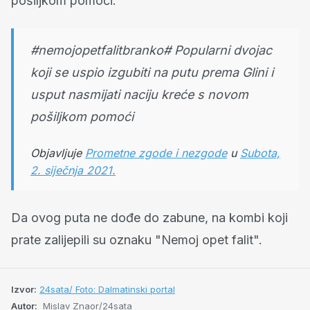
pošiljkom pomoći.
#nemojopetfalitbranko# Popularni dvojac
koji se uspio izgubiti na putu prema Glini i
usput nasmijati naciju kreće s novom
pošiljkom pomoći
Objavljuje
Prometne zgode i nezgode
u
Subota,
2. siječnja 2021.
Da ovog puta ne dođe do zabune, na kombi koji
prate zalijepili su oznaku "Nemoj opet falit".
Izvor:
24sata/ Foto: Dalmatinski portal
Autor:
Mislav Znaor/24sata