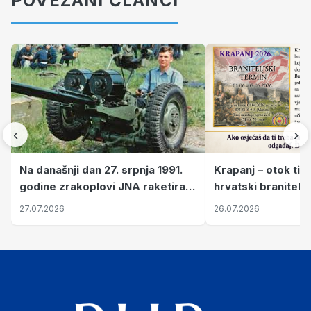
POVEZANI ČLANCI
‹
›
Krapanj – otok tiš
Na današnji dan 27. srpnja 1991.
hrvatski branitelj
godine zrakoplovi JNA raketirali
pronalaze mir
su vojarnu i obučni centar "Nikola
26.07.2026
27.07.2026
Šubić Zrinski" popularno zvanu
"Opatovačka pustara"