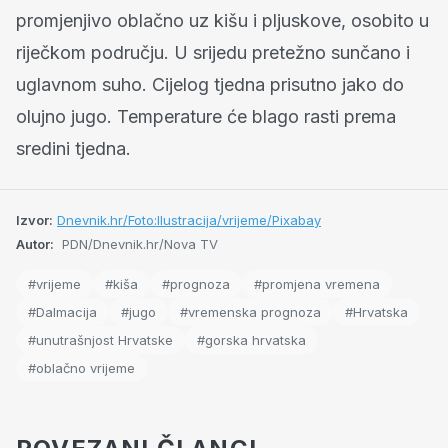
promjenjivo oblačno uz kišu i pljuskove, osobito u
riječkom području. U srijedu pretežno sunčano i
uglavnom suho. Cijelog tjedna prisutno jako do
olujno jugo. Temperature će blago rasti prema
sredini tjedna.
Izvor:
Dnevnik.hr/Foto:Ilustracija/vrijeme/Pixabay
Autor:
PDN/Dnevnik.hr/Nova TV
#vrijeme
#kiša
#prognoza
#promjena vremena
#Dalmacija
#jugo
#vremenska prognoza
#Hrvatska
#unutrašnjost Hrvatske
#gorska hrvatska
#oblačno vrijeme