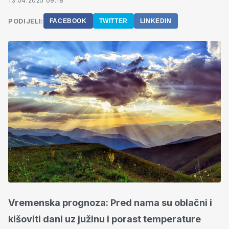
13.04.2025 09:18
PODIJELI:
FACEBOOK
TWITTER
LINKEDIN
Vremenska prognoza: Pred nama su oblačni i
kišoviti dani uz južinu i porast temperature