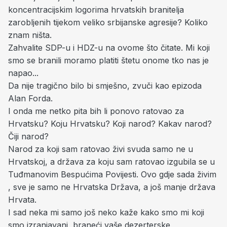
koncentracijskim logorima hrvatskih branitelja
zarobljenih tijekom veliko srbijanske agresije? Koliko
znam ništa.
Zahvalite SDP-u i HDZ-u na ovome što čitate. Mi koji
smo se branili moramo platiti štetu onome tko nas je
napao...
Da nije tragično bilo bi smješno, zvuči kao epizoda
Alan Forda.
I onda me netko pita bih li ponovo ratovao za
Hrvatsku? Koju Hrvatsku? Koji narod? Kakav narod?
Čiji narod?
Narod za koji sam ratovao živi svuda samo ne u
Hrvatskoj, a država za koju sam ratovao izgubila se u
Tuđmanovim Bespućima Povijesti. Ovo gdje sada živim
, sve je samo ne Hrvatska Država, a još manje država
Hrvata.
I sad neka mi samo još neko kaže kako smo mi koji
smo izranjavani, braneći vaše dezerterske,