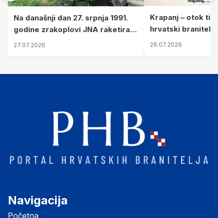
Krapanj – otok tiš
Na današnji dan 27. srpnja 1991.
hrvatski branitelj
godine zrakoplovi JNA raketirali
pronalaze mir
su vojarnu i obučni centar "Nikola
26.07.2026
27.07.2026
Šubić Zrinski" popularno zvanu
"Opatovačka pustara"
Navigacija
Početna