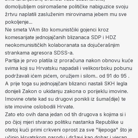
domoljubljem osiromašene političke nabiguzice svoju
žrtvu naplatili zasluženim mirovinama jebem mu sve
pokoljenje...
Ne smeta VAm što komunistčiki gojenci kroz
komesarijate jednojajčanih blizanaca SDP i HDZ
neokomunisitičkih kolaboranata sa dojučerašnjim
strankama agresora SDSS-a.
Partija je prvo platila iz proračuna nakon obnovu kuće
svima koji su Hrvatsku napadali i velikosrbsku pobunu
podržavali ićem pićem, oružjem i silom.. od 91 do 95 .
A prije toga su jednojajčani blizanci nastali SKH legla
donijeli Zakon o ukidanju zakona o porijeklu imovine.
Imovine otete kad su drugovi ponikli iz šuma(dije) te
iste imovine oslobodili Hrvate.
Zato eto ovih dana jedan od tih drugova s kojima si i
po čijoj mjeri stvarao politiku nastanka Republike u
otetoj kući primi crkveni oprost za sve "lijepoga" što je
učinio Hrvatskom narodu i državi kao dobar i vjeran