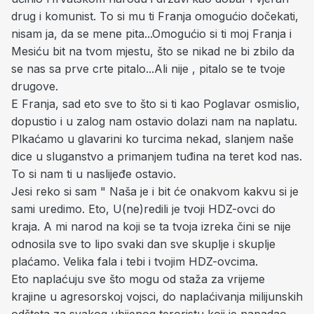
drug i komunist. To si mu ti Franja omogućio dočekati,
nisam ja, da se mene pita...Omogućio si ti moj Franja i
Mesiću bit na tvom mjestu, što se nikad ne bi zbilo da
se nas sa prve crte pitalo...Ali nije , pitalo se te tvoje
drugove.
E Franja, sad eto sve to što si ti kao Poglavar osmislio,
dopustio i u zalog nam ostavio dolazi nam na naplatu.
Plkaćamo u glavarini ko turcima nekad, slanjem naše
dice u sluganstvo a primanjem tuđina na teret kod nas.
To si nam ti u naslijeđe ostavio.
Jesi reko si sam " Naša je i bit će onakvom kakvu si je
sami uredimo. Eto, U(ne)redili je tvoji HDZ-ovci do
kraja. A mi narod na koji se ta tvoja izreka čini se nije
odnosila sve to lipo svaki dan sve skuplje i skuplje
plaćamo. Velika fala i tebi i tvojim HDZ-ovcima.
Eto naplaćuju sve što mogu od staža za vrijeme
krajine u agresorskoj vojsci, do naplaćivanja milijunskih