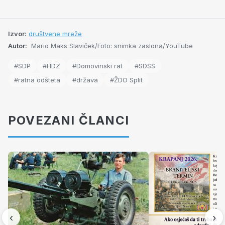
Izvor:
društvene mreže
Autor:
Mario Maks Slaviček/Foto: snimka zaslona/YouTube
#SDP
#HDZ
#Domovinski rat
#SDSS
#ratna odšteta
#država
#ŽDO Split
POVEZANI ČLANCI
‹
›