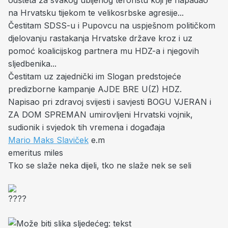
odšteta za svakog ubijenog teroristu koji je napadao
na Hrvatsku tijekom te velikosrbske agresije...
Čestitam SDSS-u i Pupovcu na uspješnom političkom
djelovanju rastakanja Hrvatske države kroz i uz
pomoć koalicijskog partnera mu HDZ-a i njegovih
sljedbenika...
Čestitam uz zajednički im Slogan predstojeće
predizborne kampanje AJDE BRE U(Z) HDZ.
Napisao pri zdravoj svijesti i savjesti BOGU VJERAN i
ZA DOM SPREMAN umirovljeni Hrvatski vojnik,
sudionik i svjedok tih vremena i događaja
Mario Maks Slaviček
e.m
emeritus miles
Tko se slaže neka dijeli, tko ne slaže nek se seli