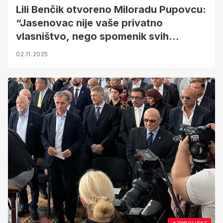
Lili Benčik otvoreno Miloradu Pupovcu:
“Jasenovac nije vaše privatno
vlasništvo, nego spomenik svih
građana Hrvatske”
02.11.2025