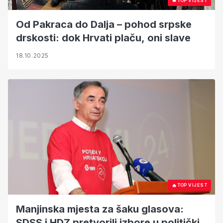
🔥
TOP VIJEST
Od Pakraca do Dalja – pohod srpske
drskosti: dok Hrvati plaču, oni slave
18.10.2025
🔥
TOP VIJEST
Manjinska mjesta za šaku glasova:
SDSS i HDZ pretvorili izbore u politički