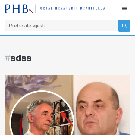
#
sdss