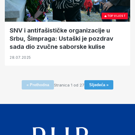
🔥
TOP VIJEST
SNV i antifašističke organizacije u
Srbu, Šimpraga: Ustaški je pozdrav
sada dio zvučne saborske kulise
28.07.2025
Stranica 1 od 27
« Prethodna
Sljedeća »