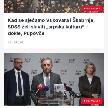
🔥
TOP VIJEST
Kad se sjećamo Vukovara i Škabrnje,
SDSS želi slaviti „srpsku kulturu“ –
dokle, Pupovče
07.11.2025
🔥
TOP VIJEST