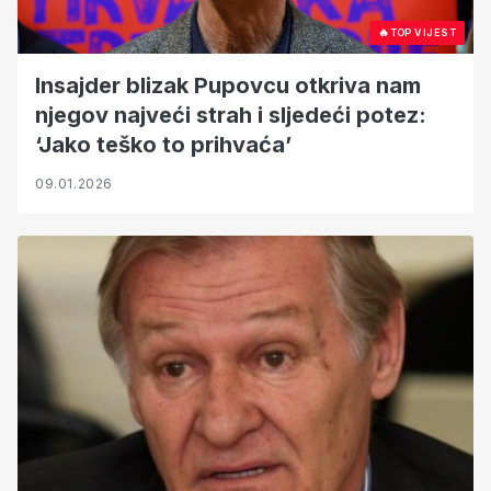
🔥
TOP VIJEST
Insajder blizak Pupovcu otkriva nam
njegov najveći strah i sljedeći potez:
‘Jako teško to prihvaća’
09.01.2026