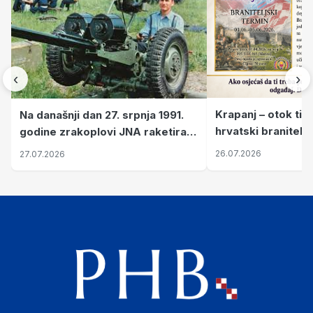
‹
›
Krapanj – otok tiš
Na današnji dan 27. srpnja 1991.
hrvatski branitelj
godine zrakoplovi JNA raketirali
pronalaze mir
su vojarnu i obučni centar "Nikola
26.07.2026
27.07.2026
Šubić Zrinski" popularno zvanu
"Opatovačka pustara"