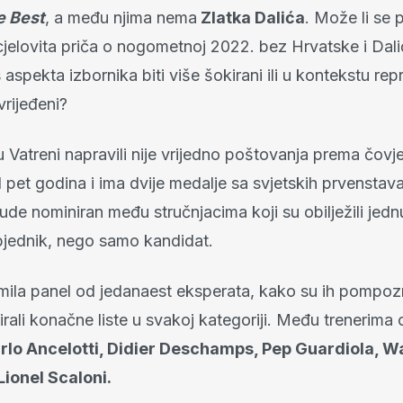
 Best
, a među njima nema
Zlatka Dalića
. Može li se 
 cjelovita priča o nogometnoj 2022. bez Hrvatske i Dal
 aspekta izbornika biti više šokirani ili u kontekstu rep
vrijeđeni?
u Vatreni napravili nije vrijedno poštovanja prema čovje
 pet godina i ima dvije medalje sa svjetskih prvenstav
ude nominiran među stručnjacima koji su obilježili jed
jednik, nego samo kandidat.
rmila panel od jedanaest eksperata, kako su ih pompoz
nirali konačne liste u svakoj kategoriji. Među trenerima 
rlo Ancelotti, Didier Deschamps, Pep Guardiola, W
Lionel Scaloni.