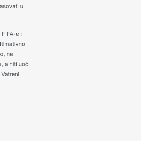
asovati u
 FIFA-e i
ltimativno
No, ne
 a niti uoči
 Vatreni