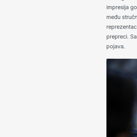
impresija go
među stručnj
reprezentacij
prepreci. Sa
pojava.