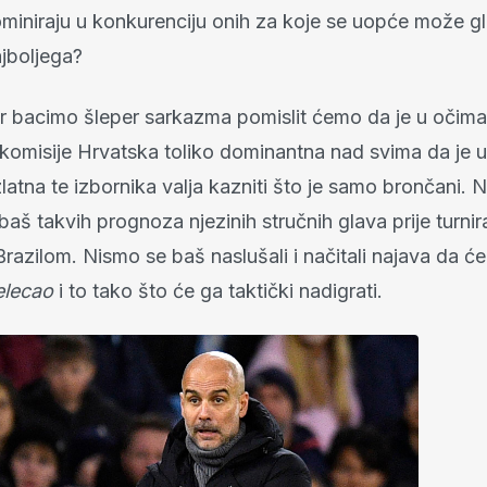
ominiraju u konkurenciju onih za koje se uopće može gl
ajboljega?
r bacimo šleper sarkazma pomislit ćemo da je u očima
 komisije Hrvatska toliko dominantna nad svima da je u
 zlatna te izbornika valja kazniti što je samo brončani. 
aš takvih prognoza njezinih stručnih glava prije turnira,
razilom. Nismo se baš naslušali i načitali najava da će
elecao
i to tako što će ga taktički nadigrati.