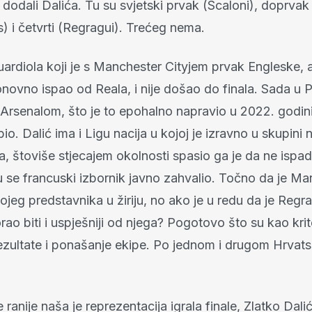
i dodali Dalića. Tu su svjetski prvak (Scaloni), doprvak
 i četvrti (Regragui). Trećeg nema.
ardiola koji je s Manchester Cityjem prvak Engleske, al
novno ispao od Reala, i nije došao do finala. Sada u Pr
 Arsenalom, što je to epohalno napravio u 2022. godin
 bio. Dalić ima i Ligu nacija u kojoj je izravno u skupin
 štoviše stjecajem okolnosti spasio ga je da ne ispa
 se francuski izbornik javno zahvalio. Točno da je Mar
vojeg predstavnika u žiriju, no ako je u redu da je Regr
rao biti i uspješniji od njega? Pogotovo što su kao krit
rezultate i ponašanje ekipe. Po jednom i drugom Hrvatsk
e ranije naša je reprezentacija igrala finale, Zlatko Dali