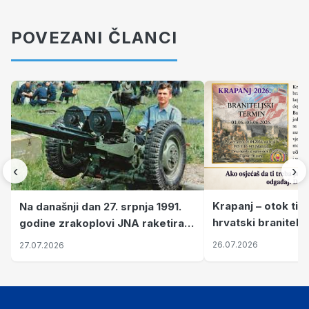
POVEZANI ČLANCI
‹
›
Krapanj – otok tiš
Na današnji dan 27. srpnja 1991.
hrvatski branitelj
godine zrakoplovi JNA raketirali
pronalaze mir
su vojarnu i obučni centar "Nikola
26.07.2026
27.07.2026
Šubić Zrinski" popularno zvanu
"Opatovačka pustara"