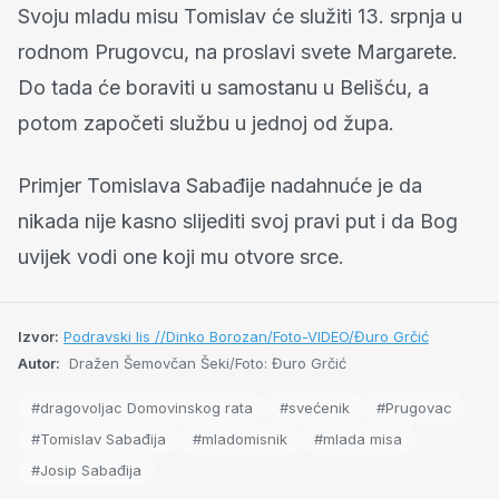
Svoju mladu misu Tomislav će služiti 13. srpnja u
rodnom Prugovcu, na proslavi svete Margarete.
Do tada će boraviti u samostanu u Belišću, a
potom započeti službu u jednoj od župa.
Primjer Tomislava Sabađije nadahnuće je da
nikada nije kasno slijediti svoj pravi put i da Bog
uvijek vodi one koji mu otvore srce.
Izvor:
Podravski lis //Dinko Borozan/Foto-VIDEO/Đuro Grčić
Autor:
Dražen Šemovčan Šeki/Foto: Đuro Grčić
#dragovoljac Domovinskog rata
#svećenik
#Prugovac
#Tomislav Sabađija
#mladomisnik
#mlada misa
#Josip Sabađija