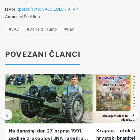
Izvor:
tportal/Foto: SAUL LOEB / AFP /
Autor:
M.Šu./Hina
#SAD
#Donald Trump
#Iran
POVEZANI ČLANCI
‹
›
Krapanj – otok tiš
Na današnji dan 27. srpnja 1991.
hrvatski branitelj
godine zrakoplovi JNA raketirali