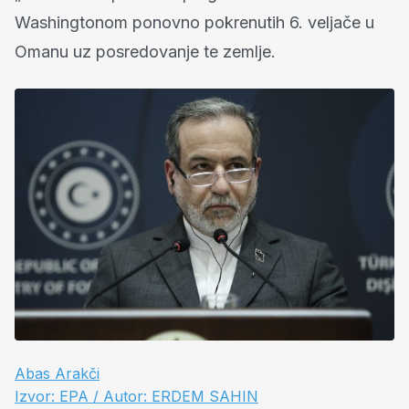
Washingtonom ponovno pokrenutih 6. veljače u
Omanu uz posredovanje te zemlje.
Abas Arakči
Izvor: EPA / Autor: ERDEM SAHIN