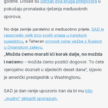
godine. Dosad su
održali dva kruga pregovora
u
pokušaju pronalaska rješenja međusobnih
sporova.
No dvije zemlje paralelno si međusobno prijete.
SAD je
rasporedio velik broj svojih snaga u iranskom
susjedstvu
, a Teheran
provodi vojne vježbe s Rusijom
u Omanskom zaljevu.
„
Možda ćemo morati ići korak dalje, no možda
i nećem
o - možda ćemo postići dogovor. To ćete
vjerojatno doznati u sljedećih deset dana“, izjavio
je američki predsjednik u Washingtonu.
SAD je dan ranije upozorio Iran da bi mu
bilo
„mudro“ sklopiti sporazum.