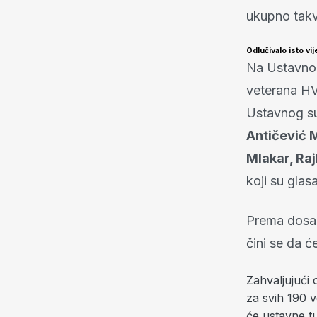
ukupno takvi
Odlučivalo isto vi
Na Ustavnom
veterana HVO
Ustavnog su
Antičević 
Mlakar, Raj
koji su glas
Prema dosad
čini se da ć
Zahvaljujući
za svih 190 v
će ustavne tu