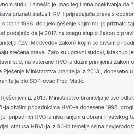
nom sudu, Lamešić je imao legitimna očekivanja da 
ava priznati status HRVI i pripadajuća prava s obziro
 obrane 1998. donijelo rješenje kojim mu je priznalo taj
sud podsjetio da je 2017. na snagu stupio Zakon o prav
ranitelja (tzv. Medvedov zakon) kojim se bivšim pripad
ju stečena prava. Zato su upravni sudovi, istaknuo je
avni sud, na veterane HVO-a dužni primijeniti Zakon o 
ne Rješenje Ministarstva branitelja iz 2013., doneseno u
branitelja bio SDP-ovac Fred Matić.
Rješenjem iz 2013. Ministarstvo branitelja je sve odluk
I-ja bivšim pripadnicima HVO-a donesene 1998. progl
er pripadnici HVO-a nisu ranjeni u obrani hrvatskog teri
jeli statusa HRVI-ja iz 90-ih temelje se na nevjerodos