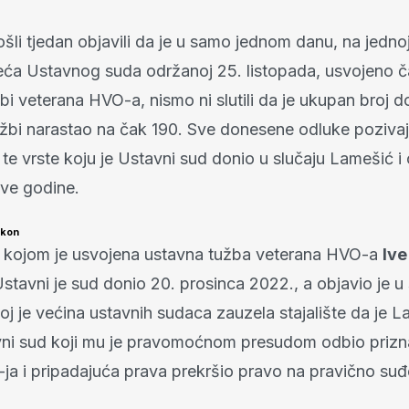
li tjedan objavili da je u samo jednom danu, na jednoj
eća Ustavnog suda održanoj 25. listopada, usvojeno č
bi veterana HVO-a, nismo ni slutili da je ukupan broj 
užbi narastao na čak 190. Sve donesene odluke pozivaj
te vrste koju je Ustavni sud donio u slučaju Lamešić i
ve godine.
akon
 kojom je usvojena ustavna tužba veterana HVO-a
Ive
stavni je sud donio 20. prosinca 2022., a objavio je u 
oj je većina ustavnih sudaca zauzela stajalište da je 
vni sud koji mu je pravomoćnom presudom odbio prizn
-ja i pripadajuća prava prekršio pravo na pravično suđ