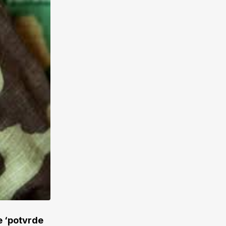
e ‘potvrde