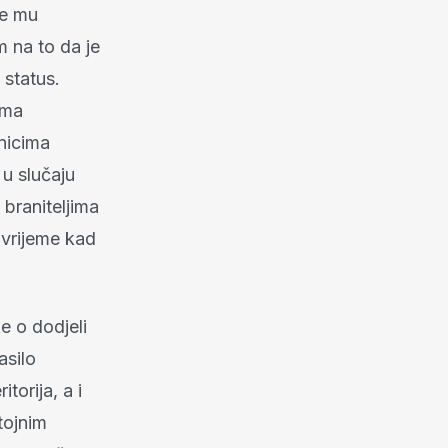
će mu
m na to da je
 status.
ima
nicima
 u slučaju
braniteljima
 vrijeme kad
e o dodjeli
asilo
torija, a i
tojnim