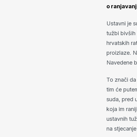
o ranjavanju
Ustavni je 
tužbi bivših
hrvatskih ra
proizlaze. 
Navedene br
To znači da
tim će putem
suda, pred 
koja im ran
ustavnih tu
na stjecanje