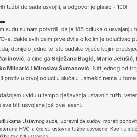
h tužbi do sada usvojili, a odgovor je glasio - 190!
jeće
 sudu su nam potvrdili da je 188 odluka o usvajanju t
-a, dakle svih osim prve dvije o kojim je odlučivao p
da, donijelo jedno te isto sudsko vijeće kojim predsje
Marinović
, a čine ga
Snježana Bagić, Mario Jelušić,
ko Mlinarić
i
Miroslav Šumanović
. Niti jednog od tr
ali protiv u prvoj odluci u slučaju Lamešić nema u tome 
ašnjem uvidu u tempo rješavanja ustavnih tužbi vete
e sve biti usvojene još ove jeseni.
 odlukama Ustavnog suda, upravni će sudovi morati ponovit
eterana HVO-a čije su ustavne tužbe usvojene. Kao i u sluča
žbe tek biti usvojene.