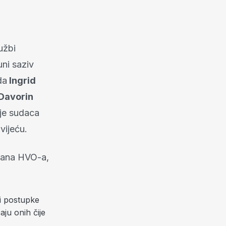
užbi
uni saziv
da
Ingrid
 Davorin
oje sudaca
vijeću.
rana HVO-a,
i postupke
ju onih čije