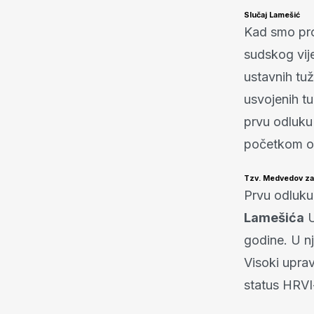
Slučaj Lamešić
Kad smo proš
sudskog vij
ustavnih tuž
usvojenih t
prvu odluku 
početkom o
Tzv. Medvedov z
Prvu odluku
Lamešića
U
godine. U nj
Visoki upra
status HRVI