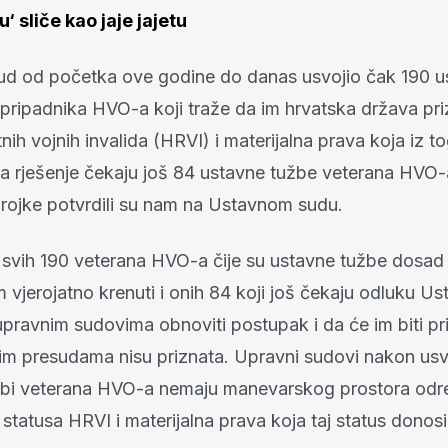
‘ sliče kao jaje jajetu
sud od početka ove godine do danas usvojio čak 190 u
 pripadnika HVO-a koji traže da im hrvatska država pri
tnih vojnih invalida (HRVI) i materijalna prava koja iz t
Na rješenje čekaju još 84 ustavne tužbe veterana HVO-
ojke potvrdili su nam na Ustavnom sudu.
 svih 190 veterana HVO-a čije su ustavne tužbe dosad
 vjerojatno krenuti i onih 84 koji još čekaju odluku U
upravnim sudovima obnoviti postupak i da će im biti pr
ijim presudama nisu priznata. Upravni sudovi nakon usv
žbi veterana HVO-a nemaju manevarskog prostora odre
 statusa HRVI i materijalna prava koja taj status donosi