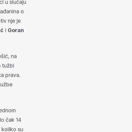
i u slučaju
rađanina o
iv nje je
ić
i
Goran
šić, na
 tužbi
ća prava.
 tužbe
 jednom
lo čak 14
 koliko su