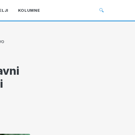
🔍
ELJI
KOLUMNE
HVO
avni
i