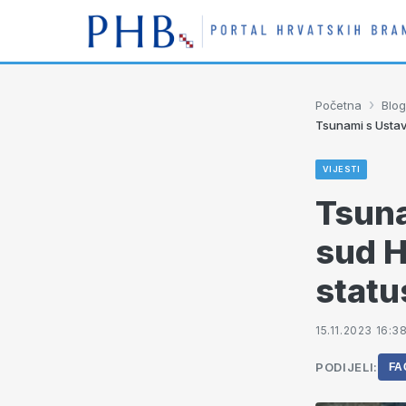
›
Početna
Blog
Tsunami s Ustav
VIJESTI
Tsuna
sud H
statu
15.11.2023 16:3
PODIJELI:
FA