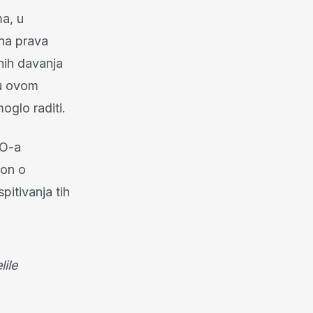
a, u
lna prava
enih davanja
 u ovom
oglo raditi.
VO-a
kon o
pitivanja tih
lile