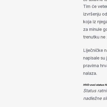
Tim će vete
izvršenju od
koja iz njeg
za minule g
trenutku ne 
Liječničke n
napisale su 
pravima hrva
nalaza.
HVO-ovci status HR
Status ratni
nadležne sl