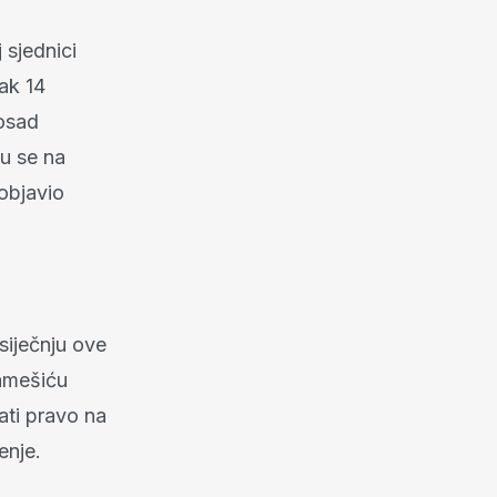
 sjednici
ak 14
dosad
u se na
 objavio
siječnju ove
Lamešiću
ati pravo na
enje.