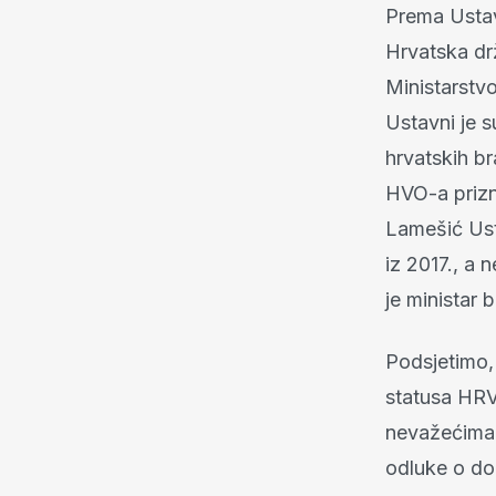
Prema Ustav
Hrvatska drž
Ministarstvo
Ustavni je 
hrvatskih b
HVO-a prizna
Lamešić Ust
iz 2017., a 
je ministar 
Podsjetimo, 
statusa HRV
nevažećima j
odluke o dod