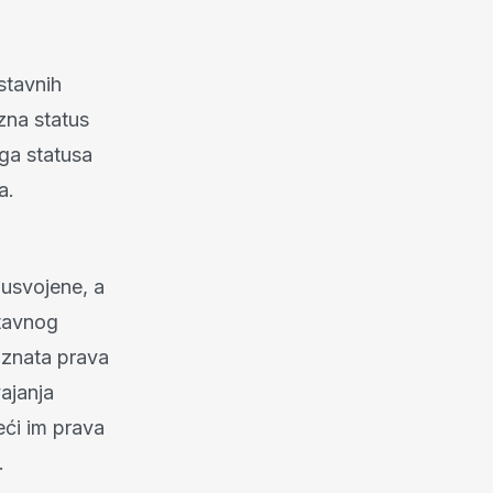
stavnih
zna status
oga statusa
a.
 usvojene, a
stavnog
iznata prava
ajanja
ći im prava
.