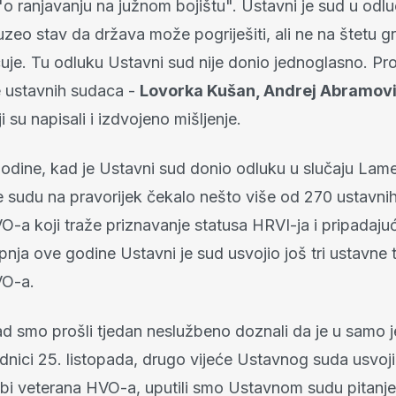
 ranjavanju na južnom bojištu". Ustavni je sud u odluc
zeo stav da država može pogriješiti, ali ne na štetu g
je. Tu odluku Ustavni sud nije donio jednoglasno. Prot
e ustavnih sudaca -
Lovorka Kušan, Andrej Abramov
i su napisali i izdvojeno mišljenje.
dine, kad je Ustavni sud donio odluku u slučaju Lame
 sudu na pravorijek čekalo nešto više od 270 ustavnih
O-a koji traže priznavanje statusa HRVI-ja i pripadaju
nja ove godine Ustavni je sud usvojio još tri ustavne
VO-a.
d smo prošli tjedan neslužbeno doznali da je u samo
dnici 25. listopada, drugo vijeće Ustavnog suda usvoji
žbi veterana HVO-a, uputili smo Ustavnom sudu pitanje