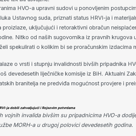
ranima HVO-a upravni sudovi u ponovljenim postupcim
luka Ustavnog suda, priznati status HRVI-ja i materija
a proizlaze, uključujući i retoraktivni obračun neisplać
odine. Nitko od naših sugovornika iz pravnih krugova
želi spekulirati o kolikim bi se proračunskim izdacima m
alaze o vrsti i stupnju invalidnosti bivših pripadnika H
još devedesetih liječničke komisije iz BiH. Aktualni Za
tskih branitelja ne predviđa mogućnost provjere i preis
VI-ja dobili zahvaljujući i Rojsovim potvrdama
h vojnih invalida bivšim su pripadnicima HVO-a dodije
užbe MORH-a u drugoj polovici devedesetih godina.