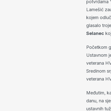
potvrdama "o
Lamešić zau
kojem odluču
glasalo troj
Selanec
koj
Početkom go
Ustavnom je
veterana HV
Sredinom srp
veterana H
Međutim, ka
danu, na sje
ustavnih tu