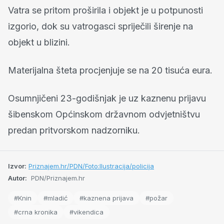
Vatra se pritom proširila i objekt je u potpunosti
izgorio, dok su vatrogasci spriječili širenje na
objekt u blizini.
Materijalna šteta procjenjuje se na 20 tisuća eura.
Osumnjičeni 23-godišnjak je uz kaznenu prijavu
šibenskom Općinskom državnom odvjetništvu
predan pritvorskom nadzorniku.
Izvor:
Priznajem.hr/PDN/Foto:Ilustracija/policija
Autor:
PDN/Priznajem.hr
#Knin
#mladić
#kaznena prijava
#požar
#crna kronika
#vikendica