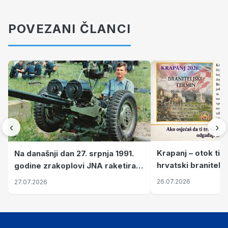
POVEZANI ČLANCI
‹
›
Krapanj – otok tiš
Na današnji dan 27. srpnja 1991.
hrvatski branitelj
godine zrakoplovi JNA raketirali
pronalaze mir
su vojarnu i obučni centar "Nikola
26.07.2026
27.07.2026
Šubić Zrinski" popularno zvanu
"Opatovačka pustara"