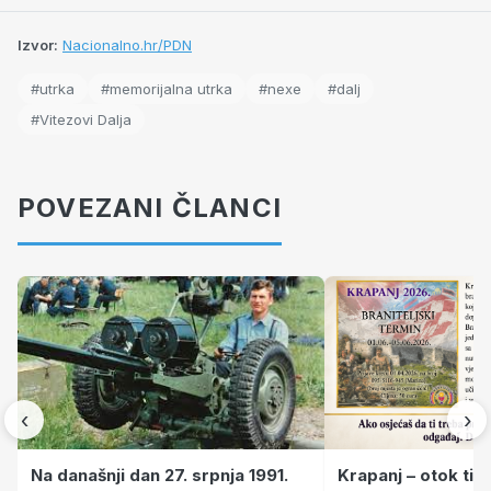
Izvor:
Nacionalno.hr/PDN
#utrka
#memorijalna utrka
#nexe
#dalj
#Vitezovi Dalja
POVEZANI ČLANCI
‹
›
Krapanj – otok tiš
Na današnji dan 27. srpnja 1991.