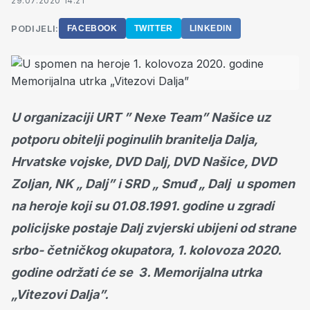
29.07.2020 14:21
PODIJELI:
FACEBOOK
TWITTER
LINKEDIN
U organizaciji URT ” Nexe Team” Našice uz
potporu obitelji poginulih branitelja Dalja,
Hrvatske vojske, DVD Dalj, DVD Našice, DVD
Zoljan, NK „ Dalj” i SRD „ Smuđ „ Dalj u spomen
na heroje koji su 01.08.1991. godine u zgradi
policijske postaje Dalj zvjerski ubijeni od strane
srbo- četničkog okupatora, 1. kolovoza 2020.
godine održati će se 3. Memorijalna utrka
„Vitezovi Dalja”.