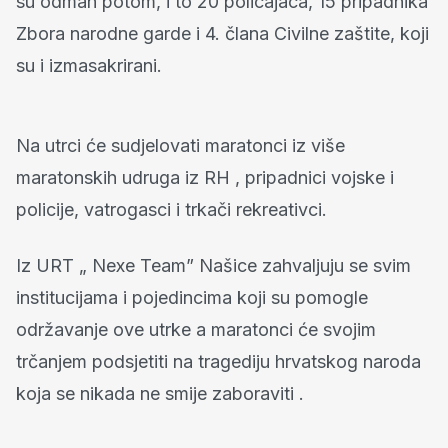
su odmah potom, i to 20 policajaca, 15 pripadnika
Zbora narodne garde i 4. člana Civilne zaštite, koji
su i izmasakrirani.
Na utrci će sudjelovati maratonci iz više
maratonskih udruga iz RH , pripadnici vojske i
policije, vatrogasci i trkači rekreativci.
Iz URT „ Nexe Team” Našice zahvaljuju se svim
institucijama i pojedincima koji su pomogle
održavanje ove utrke a maratonci će svojim
trčanjem podsjetiti na tragediju hrvatskog naroda
koja se nikada ne smije zaboraviti .