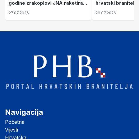
hrvatski branitelj
godine zrakoplovi JNA raketirali
pronalaze mir
su vojarnu i obučni centar "Nikola
26.07.2026
27.07.2026
Šubić Zrinski" popularno zvanu
"Opatovačka pustara"
Navigacija
Početna
Vijesti
Hrvatska